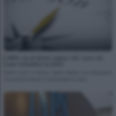
INPS: no al lavoro sopra i 35º, ecco chi
può richiedere la CIGO
Bollino rosso in diverse regioni italiane con temperature
che possono davvero compromettere la salut...