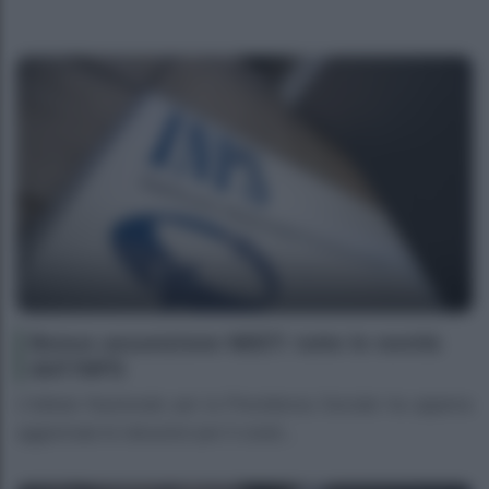
Bonus assunzione NEET: tutte le novità
dell’INPS
L’Istituto Nazionale per la Previdenza Sociale ha appena
aggiornato le istruzioni per il cosid...