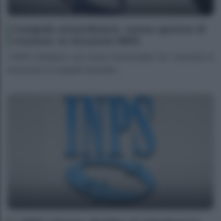
Congedo straordinario, nuova opzione di
rinuncia: le istruzioni INPS
L’INPS introduce una nuova funzionalità che consente di
rinunciare al congedo straordin...