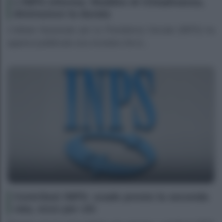
L’INPS informa: Reddito di Cittadinanza,
diminuisce la durata
L’Istituto Nazionale per la Previdenza Sociale (INPS) ha
appena pubblicato una circolare che d...
Contributi INPS: scade presto la seconda
rata, ecco per chi