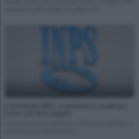
Rimane ancora poco tempo per versare i contributi INPS
previsti per quelle famiglie che abbiano alle...
Contributi INPS, si avvicina la scadenza:
ecco chi deve pagarli
Una nuova circolare dell’Inps ha chiarito quali cittadini e in
che modo questi ultimi dovranno...