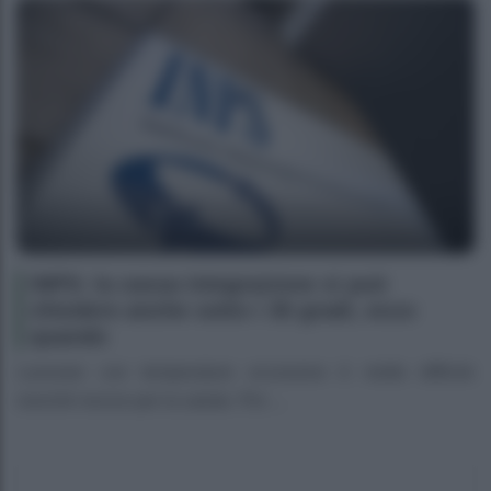
INPS: la cassa integrazione si può
chiedere anche sotto i 35 gradi, ecco
quando
Lavorare con temperature eccessive è molto difficile
nonché nocivo per la salute. Per ...