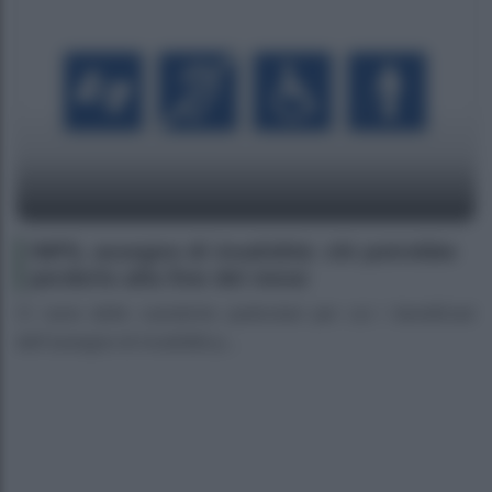
INPS, assegno di invalidità: chi potrebbe
perderlo alla fine del mese
Ci sono delle casistiche particolari per cui i beneficiari
dell’assegno di invalidità p...