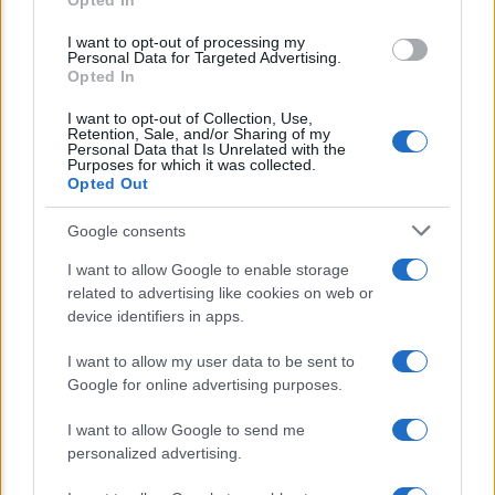
Opted In
grant or deny consent to Google and its third-party tags to
NEWS
use your data for below specified purposes in below Google
I want to opt-out of processing my
consent section.
INPS: la cassa integrazione si può chiedere
Personal Data for Targeted Advertising.
Opted In
anche sotto i 35 gradi, ecco quando
I want to opt-out of Collection, Use,
Retention, Sale, and/or Sharing of my
Personal Data that Is Unrelated with the
Lo sapevi che...
Purposes for which it was collected.
Opted Out
E’ morto Vittorio Prodi, fratello di
Google consents
Romano ed ex parlamentare
I want to allow Google to enable storage
related to advertising like cookies on web or
Giorgia Meloni nel tempio della politica
device identifiers in apps.
americana
I want to allow my user data to be sent to
Sondaggi Politici: Meloni piace anche a
Google for online advertising purposes.
sinistra
I want to allow Google to send me
personalized advertising.