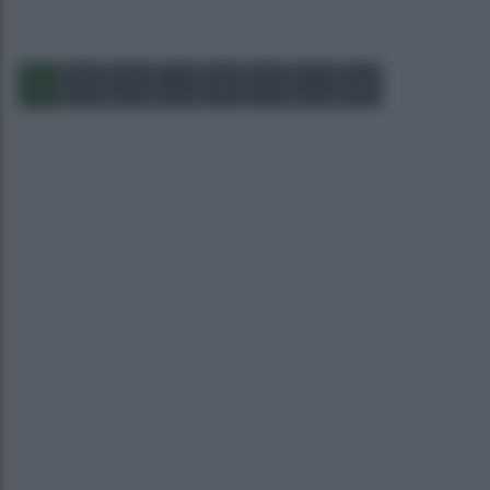
1
2
3
…
6
7
…