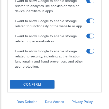
I want to allow Google to enable storage
related to analytics like cookies on web or
device identifiers in apps.
I want to allow Google to enable storage
CHI SIAMO
related to functionality of the website or app.
I want to allow Google to enable storage
© 2026 - TZETZE - P.IVA 04827280654 - TESTATA REGISTRATA AL
related to personalization.
TRIBUNALE DI NOCERA INFERIORE N. 8/2020 - RG N. 1336/2020
I want to allow Google to enable storage
Privacy e Notifiche
related to security, including authentication
functionality and fraud prevention, and other
Preferenze privacy
user protection.
Mappa del sito
CONFIRM
Data Deletion
Data Access
Privacy Policy