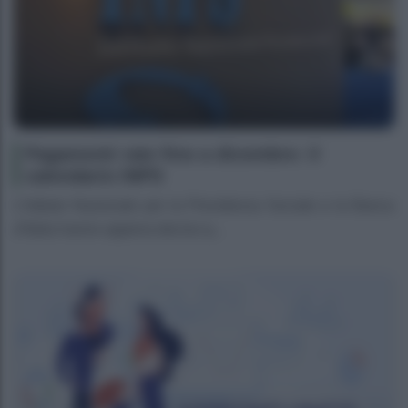
Pagamenti rate fino a dicembre: il
calendario INPS
L’Istituto Nazionale per la Previdenza Sociale e la Banca
d’Italia hanno appena deciso q...