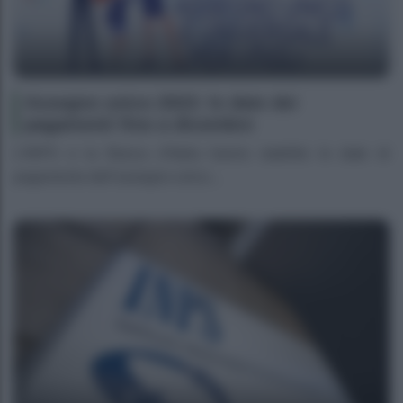
Assegno unico 2023: le date dei
pagamenti fino a dicembre
L’INPS e la Banca d’Italia hanno stabilito le date di
pagamento dell’assegno unico...