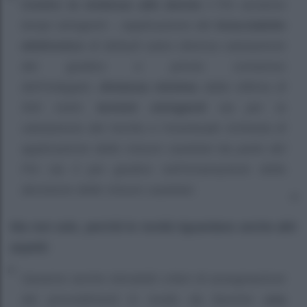
Contro la violenza alle donne i
Pm avranno
tempi stringenti – Applicazione del
braccialetto
elettronico
di default salvo diversa valutazione
dei giudice e previo consenso
dell’indagato;
distanza minima
dalla vittima di
500 metri;
termini stringenti
sia per la
valutazione del rischio e l’eventuale richiesta di
applicazione delle misure cautelari da parte del
Pm sia il per giudice nell’emanazione della
decisione delle misure cautelari.
Ma non solo, perché le novità riguardano anche altri
aspetti:
Saranno anche introdotti criteri di assegnazione
dei procedimenti in modo da favorire
una