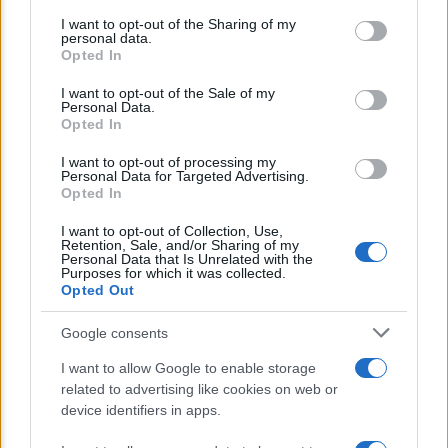
on the IAB’s List of Downstream Participants that may further
I want to opt-out of the Sharing of my
disclose it to other third parties.
personal data.
Opted In
Please note that this website/app uses one or more Google
services and may gather and store information including but
I want to opt-out of the Sale of my
Personal Data.
not limited to your visit or usage behaviour. You may click to
Opted In
grant or deny consent to Google and its third-party tags to
POLITICA
use your data for below specified purposes in below Google
I want to opt-out of processing my
consent section.
Emergenza climatica, Mattarella: “Siamo in
Personal Data for Targeted Advertising.
Opted In
ritardo”
I want to opt-out of Collection, Use,
Retention, Sale, and/or Sharing of my
Personal Data that Is Unrelated with the
Lo sapevi che...
Purposes for which it was collected.
Opted Out
E’ morto Vittorio Prodi, fratello di
Google consents
Romano ed ex parlamentare
I want to allow Google to enable storage
related to advertising like cookies on web or
Giorgia Meloni nel tempio della politica
device identifiers in apps.
americana