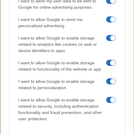
I want to allow my user data to be sent to
Sondaggi Politici: Meloni piace anche a
Google for online advertising purposes.
sinistra
I want to allow Google to send me
personalized advertising.
I want to allow Google to enable storage
related to analytics like cookies on web or
device identifiers in apps.
I want to allow Google to enable storage
CHI SIAMO
related to functionality of the website or app.
I want to allow Google to enable storage
© 2026 - TZETZE - P.IVA 04827280654 - TESTATA REGISTRATA AL
related to personalization.
TRIBUNALE DI NOCERA INFERIORE N. 8/2020 - RG N. 1336/2020
I want to allow Google to enable storage
Privacy e Notifiche
related to security, including authentication
functionality and fraud prevention, and other
Preferenze privacy
user protection.
Mappa del sito