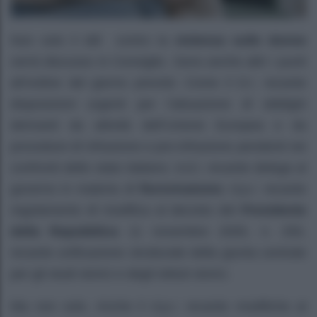
Non solo il ddl contro la
violenza sulle donne
verrà discusso in Consiglio. Sono anche altri i punti
all’ordine del giorno previsti. Come il D.l. recante
disposizioni urgenti per l’attuazione dl obblighi
derivanti da attività dell’Unione Europea e da
procedure dl infrazione e pre-infrazione pendenti nei
confronti dello stato italiano; d.d.l. recante delega al
governo in materia dl
florovivaismo
; d.p.r. recante
regolamento dl modifica al decreto del
Presidente
della Repubblica
11 novembre 2005, n. 255,
recante unificazione strutturale della giunta centrale
per gli studi storici e degli istituti storici.
Ma non solo. Anche il d.p.r. recante modifiche al