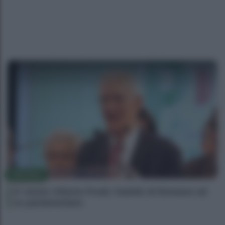
POLITICA
E’ morto Vittorio Prodi, fratello di Romano ed
ex parlamentare