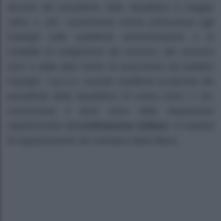
decreto del presidente della repubblica 9 maggio
1994, n. 487, concernente norme sull’accesso agli
impieghi nelle pubbliche amministrazioni e le
modalità dl svolgimento dei concorsi, dei concorsi
unici e delle altre forme dl assunzione nei pubblici
impieghi ; d.p.c.m. recante modifiche al decreto del
presidente della repubblica 15 marzo 2010, n. 90,
concernente il testo unico delle disposizioni
regolamentari dell’
ordinamento militare
, in materia
dl organizzazione del ministero della difesa.