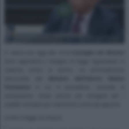
E’ atteso per oggi alle 18
il Consiglio dei Ministri
dove approderà il disegno di legge riguardante la
violenza contro le donne. Un provvedimento
annunciato dal
Ministro dell’Interno Matteo
Piantedosi
in cui si prevedono, secondo le
anticipazioni, tempi ancora più stringenti per i
pubblici ministeri per intervenire contro gli aguzzini.
Come si legge su Ansa.it: