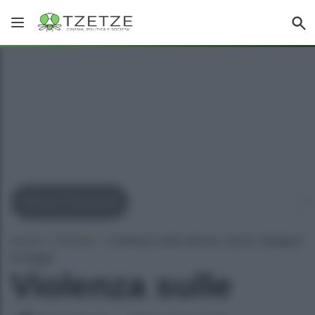
Matteo Piantedosi
Home
»
Politica
»
Violenza sulle donne, nuovo disegno
di legge
Violenza sulle