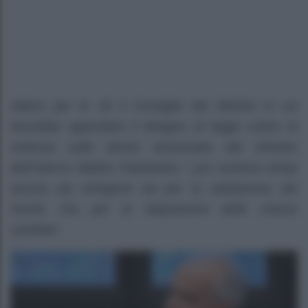
Atteso per le 18 il Consiglio dei Ministri in cui
dovrebbe approdare il disegno di legge contro la
violenza sulle donne annunciato dal ministro
dell’Interno Matteo Piantedosi: i pm avranno tempi
ancora più stringenti sia per la valutazione del
rischio che per le disposizioni delle misure
cautelari.