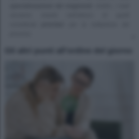
specializzazione dei magistrati
. Inoltre, i reati
verranno inseriti nell’elenco di quelli
considerati
prioritari
per la trattazione dei
processi.
Gli altri punti all’ordine del giorno