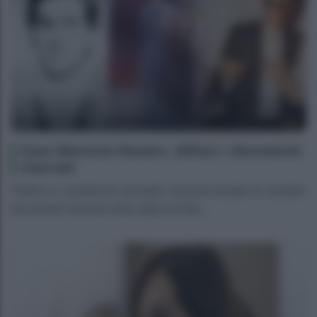
Caso Messina Denaro: diffusi i documenti
riservati
Politico e carabiniere arrestati: avevano tentato di vendere
documenti riservati sulla cattura di Ma...