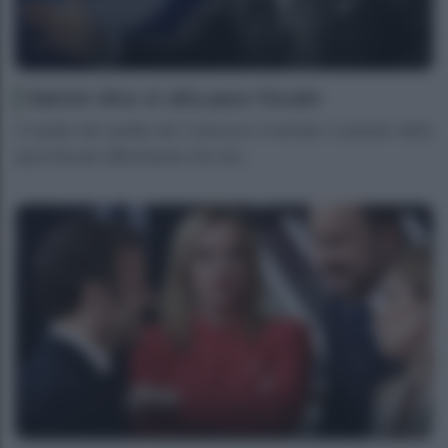
Salvini dice sì alla pace fiscale
Il leader del partito del Carroccio è tornato a parlare della
pace fiscale affermando che ser...