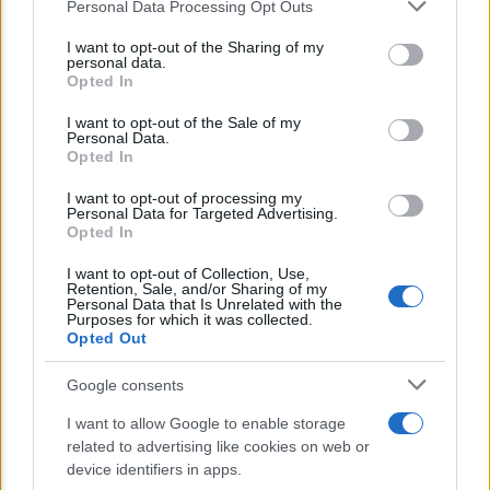
Personal Data Processing Opt Outs
This information may also be disclosed by us to third parties
on the IAB’s List of Downstream Participants that may further
I want to opt-out of the Sharing of my
disclose it to other third parties.
personal data.
Opted In
Please note that this website/app uses one or more Google
services and may gather and store information including but
I want to opt-out of the Sale of my
Personal Data.
not limited to your visit or usage behaviour. You may click to
Opted In
grant or deny consent to Google and its third-party tags to
POLITICA
use your data for below specified purposes in below Google
I want to opt-out of processing my
consent section.
Emergenza climatica, Mattarella: “Siamo in
Personal Data for Targeted Advertising.
Opted In
ritardo”
I want to opt-out of Collection, Use,
Retention, Sale, and/or Sharing of my
Personal Data that Is Unrelated with the
Lo sapevi che...
Purposes for which it was collected.
Opted Out
E’ morto Vittorio Prodi, fratello di
Google consents
Romano ed ex parlamentare
I want to allow Google to enable storage
related to advertising like cookies on web or
Giorgia Meloni nel tempio della politica
device identifiers in apps.
americana