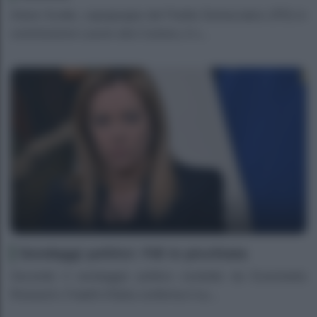
Arturo Scotto, capogruppo del Partito Democratico (PD) in
commissione Lavoro alla Camera, è s...
Sondaggi politici: FdI in picchiata
Secondo il sondaggio politico condotto da Euromedia
Research, Fratelli d’Italia conferma il su...