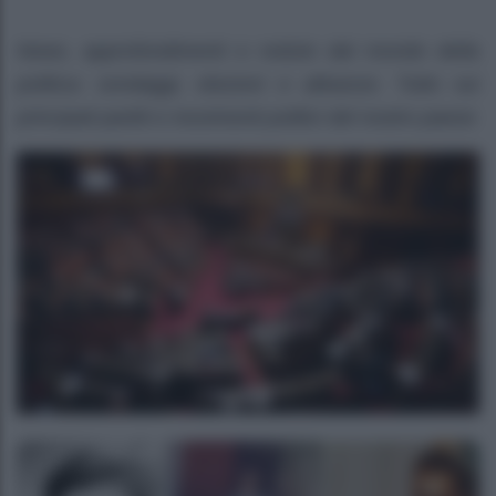
News, approfondimenti e notizie dal mondo della
politica: sondaggi, elezioni e alleanze. Tutto sui
principali partiti e movimenti politici del nostro paese