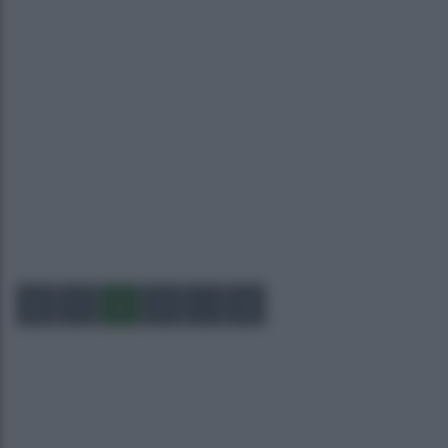
1
2
3
…