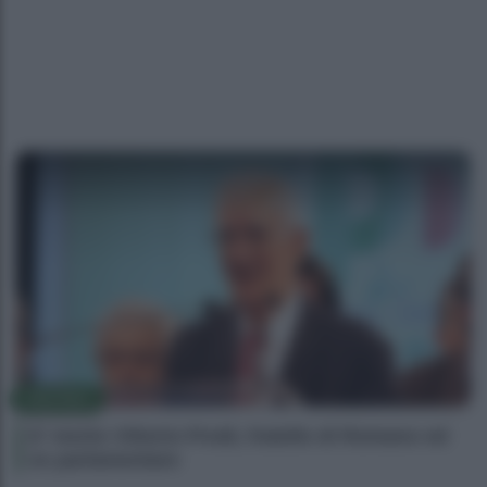
POLITICA
E’ morto Vittorio Prodi, fratello di Romano ed
ex parlamentare