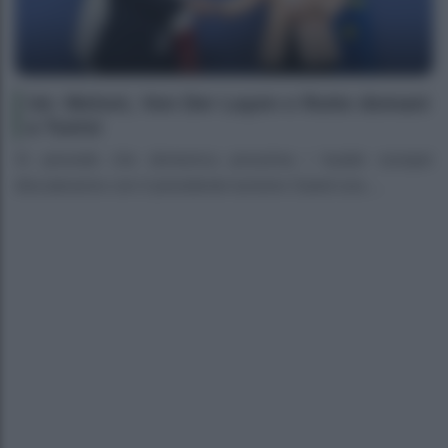
Ue: Meloni, Von Der Layen e Rutte domani
a Tunisi
Si prevede che domenica prossima i leader europei
discuteranno con il presidente tunisino Saied una ...