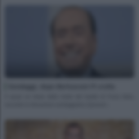
Sondaggi, dopo Berlusconi FI crolla
A quasi un mese dalla morte del leader di Forza Italia,
secondo la rilevazione sondaggistica Quorum/...