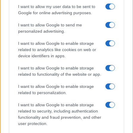
I want to allow my user data to be sent to
Sondaggi Politici: Meloni piace anche a
Google for online advertising purposes.
sinistra
I want to allow Google to send me
personalized advertising.
I want to allow Google to enable storage
related to analytics like cookies on web or
device identifiers in apps.
I want to allow Google to enable storage
CHI SIAMO
related to functionality of the website or app.
I want to allow Google to enable storage
© 2026 - TZETZE - P.IVA 04827280654 - TESTATA REGISTRATA AL
related to personalization.
TRIBUNALE DI NOCERA INFERIORE N. 8/2020 - RG N. 1336/2020
I want to allow Google to enable storage
Privacy e Notifiche
related to security, including authentication
functionality and fraud prevention, and other
Preferenze privacy
user protection.