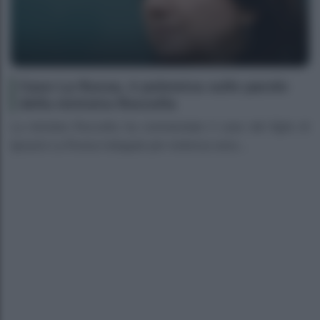
Caso La Russa, è polemica sulle parole
della ministra Roccella
La ministra Roccella ha commentato il caso del figlio di
Ignazio La Russa indagato per violenza sess...