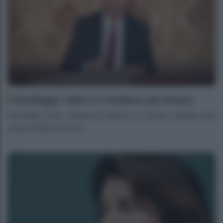
Sondaggi: Sala è il sindaco più amato
Giuseppe Sala, sindaco di Milano, è il primo cittadino più
amato d’Italia second...