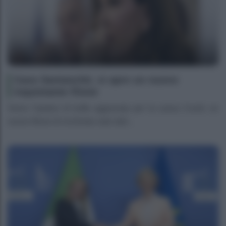
Caso Santanché, si apre un nuovo
inquietante filone
Verso l’ipotesi di truffa aggravata per la cassa Covid: un
nuovo filone di inchiesta nato dall...