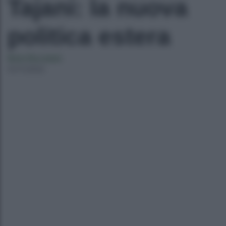
Tajani: la nuova
politica estera
Ilaria Bucataio
01/11/2022