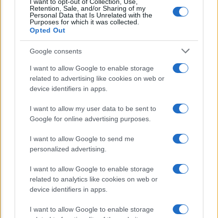
I want to opt-out of Collection, Use,
Retention, Sale, and/or Sharing of my
Personal Data that Is Unrelated with the
Lo sapevi che...
Purposes for which it was collected.
Opted Out
E’ morto Vittorio Prodi, fratello di
Google consents
Romano ed ex parlamentare
I want to allow Google to enable storage
related to advertising like cookies on web or
Giorgia Meloni nel tempio della politica
device identifiers in apps.
americana
I want to allow my user data to be sent to
Sondaggi Politici: Meloni piace anche a
Google for online advertising purposes.
sinistra
I want to allow Google to send me
personalized advertising.
I want to allow Google to enable storage
related to analytics like cookies on web or
device identifiers in apps.
I want to allow Google to enable storage