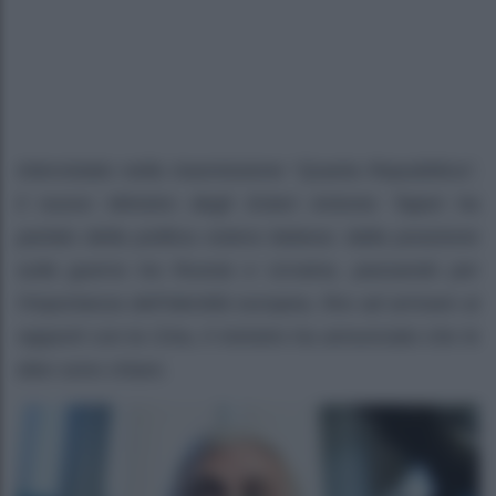
Intervistato nella trasmissione “Quarta Repubblica”,
il nuovo Ministro degli Esteri Antonio Tajani ha
parlato della politica estera italiana: dalla posizione
sulla guerra tra Russia e Ucraina, passando per
l’importanza dell’identità europea, fino ad arrivare ai
rapporti con la Cina, il ministro ha annunciato che le
idee sono chiare.