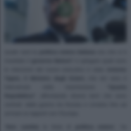
Quale sarà la
politica estera italiana
ora che si è
insediato il
governo Meloni
? A spiegare quali sono
le intenzioni del nuovo esecutivo è stato
Antonio
Tajani, il Ministro degli Esteri,
che ieri sera è
intervenuto nella trasmissione
“Quarta
Repubblica”
, affrontando diversi temi che sono
centrali: dalla guerra tra Russia e Ucraina fino ad
arrivare ai rapporti con l’Europa.
“
Non cambia
la linea di
politica estera
“, ha