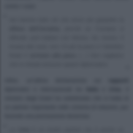
contro i russi:
Noi faremo tutto ciò che serve per garantire la
difesa dell’Ucraina,
perché se l’Ucraina si
difende, può trattare con Mosca. Se, invece, è
invasa dai russi, non c’è più la pace e l’obiettivo
finale è
arrivare alla pace.
[…] Non vogliamo
che si chiuda nessuno spazio diplomatico.
Infine, un’ultima dichiarazione sui
rapporti
diplomatici e internazionali tra
Italia
e
Cina.
Il
ministro degli Esteri ha sottolineato che si tratta di
un partner importante nello schema di relazioni, pur
facendo una precisazione doverosa:
La
Cina
è un nostro partner ma è anche un