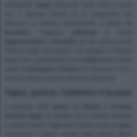
sottolineato
Tajani,
elencando quali sono le azioni
che il governo Meloni ha in programma per
rafforzare le relazioni internazionali, a partire dal
Bruxelles.
“Vogliamo
rafforzare
la nostra
rappresentanza
a
Bruxelles
per far contare di più
l’Italia in sede comunitaria”, ha spiegato il Ministro
degli Esteri, specificando come
l’Italia
debba essere
al pari di
Germania
o
Francia
nel momento in cui ci
si trova a dover prendere decisioni importanti.
Tajani, guerra: l’obiettivo è la pace
A proposito della
guerra
tra
Russia
e
Ucraina,
Antonio Tajani
ha ribadito che la volontà dell’Italia
è quella di poter raggiungere quanto prima la
pace,
sostenendo il paese ucraino nella strenua difesa