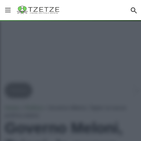
Politica
Home
»
Politica
»
Governo Meloni, Tajani: la nuova
politica estera
Governo Meloni,