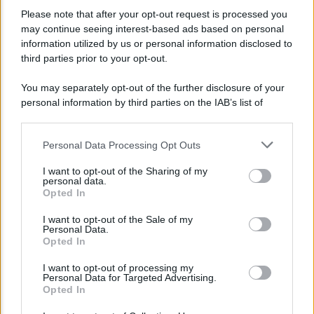
POLITICA
Please note that after your opt-out request is processed you
may continue seeing interest-based ads based on personal
Giorgia Meloni nel tempio della politica
information utilized by us or personal information disclosed to
americana
third parties prior to your opt-out.
You may separately opt-out of the further disclosure of your
personal information by third parties on the IAB’s list of
downstream participants.
Personal Data Processing Opt Outs
This information may also be disclosed by us to third parties
on the IAB’s List of Downstream Participants that may further
I want to opt-out of the Sharing of my
disclose it to other third parties.
personal data.
Opted In
Please note that this website/app uses one or more Google
services and may gather and store information including but
I want to opt-out of the Sale of my
Personal Data.
not limited to your visit or usage behaviour. You may click to
Opted In
grant or deny consent to Google and its third-party tags to
POLITICA
use your data for below specified purposes in below Google
I want to opt-out of processing my
consent section.
Emergenza climatica, Mattarella: “Siamo in
Personal Data for Targeted Advertising.
Opted In
ritardo”