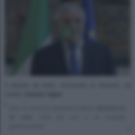
A placare gli animi, smorzando la tensione, da
Londra,
Antonio Tajani
:
Non c’è nessuna questione politica.
Messina ha
87 anni
. Direi più che è un ricambio
generazionale.