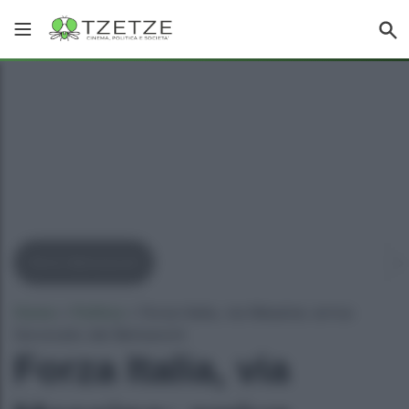
Silvio Berlusconi
Home
»
Politica
»
Forza Italia, via Messina: arriva
l’avvocato dei Berlusconi
Forza Italia, via