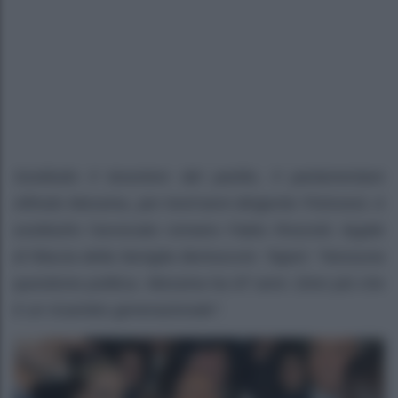
Sostituito il tesoriere del partito, il parlamentare
Alfredo Messina, per trent’anni dirigente Fininvest. A
sostituirlo l’avvocato romano Fabio Roscioli, legale
di fiducia della famiglia Berlusconi. Tajani: “Nessuna
questione politica. Messina ha 87 anni. Direi più che
è un ricambio generazionale”.