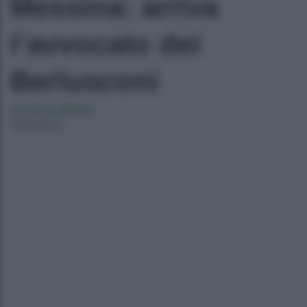
Messina: arriva
l’avvocato dei
Berlusconi
Susanna Minelli
22/06/2023