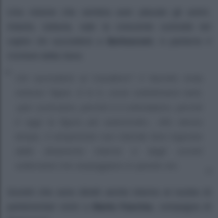
Una visione che sembra aver placato gli animi.
Intanto, tuttavia, sale la crescente curiosità nel
capire chi succederà a
Berlusconi.
A parlarne il
Corriere della Sera:
Chi succederà al Cavaliere? Il favorito resta
Antonio Tajani. E lo è, come sottolineano tanti,
«per curriculum, perché è il cofondatore, perché
è oggi la figura più autorevole». Allo stesso
tempo, il vicepremier non intende farsi logorare
dalle dinamiche interne e dagli scontri
sotterranei che serpeggiano in queste ore.
Scontri che sono diretti anche intorno al nucleo di
parlamentari vicini a
Marta Fascina
, compagna di