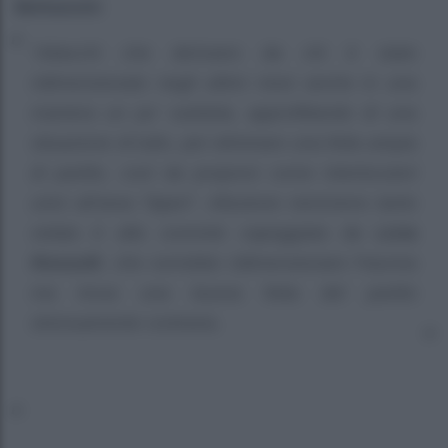
Berlusconi:
“Attacchi che derivano da chi è stato
ridimensionato negli ultimi mesi anche in una
maniera un po’ subdola, approfittando di una
situazione di lutto, per eliminare una fetta ampia
di partito, così da proporsi come interlocutori
unici all’area Tajani”. Allusione nemmeno tanto
velata è alla corrente capeggiata da
Licia
Ronzulli
, che vorrebbe ridimensionare Fascina
ma trova una buona fetta del partito
strenuamente contraria.