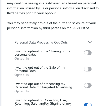
may continue seeing interest-based ads based on personal
Giorgia Meloni nel tempio della politica
information utilized by us or personal information disclosed to
americana
third parties prior to your opt-out.
You may separately opt-out of the further disclosure of your
personal information by third parties on the IAB’s list of
downstream participants.
Personal Data Processing Opt Outs
This information may also be disclosed by us to third parties
on the IAB’s List of Downstream Participants that may further
I want to opt-out of the Sharing of my
disclose it to other third parties.
personal data.
Opted In
Please note that this website/app uses one or more Google
services and may gather and store information including but
I want to opt-out of the Sale of my
Personal Data.
not limited to your visit or usage behaviour. You may click to
Opted In
grant or deny consent to Google and its third-party tags to
POLITICA
use your data for below specified purposes in below Google
I want to opt-out of processing my
consent section.
Emergenza climatica, Mattarella: “Siamo in
Personal Data for Targeted Advertising.
Opted In
ritardo”
I want to opt-out of Collection, Use,
Retention, Sale, and/or Sharing of my