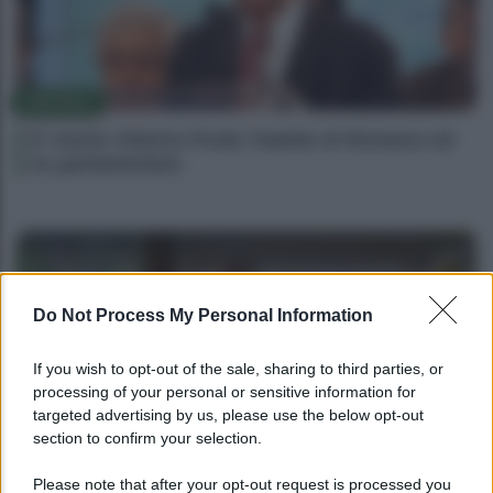
POLITICA
E’ morto Vittorio Prodi, fratello di Romano ed
ex parlamentare
Do Not Process My Personal Information
If you wish to opt-out of the sale, sharing to third parties, or
processing of your personal or sensitive information for
targeted advertising by us, please use the below opt-out
section to confirm your selection.
POLITICA
Please note that after your opt-out request is processed you