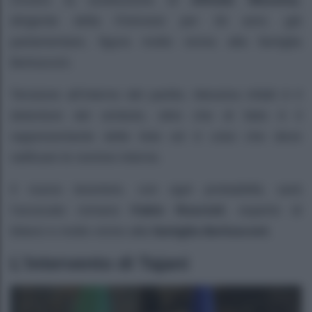
dirigente della Fininvest per 30 anni, già
parlamentare, figura molto vicina alla famiglia
Berlusconi.
Tensione all’interno del partito. Messina infatti è il
detentore del simbolo, oltre che di fatto è il
rappresentante delle liste ed è colui che deve
ratificare le nomine interne.
Il nuovo tesoriere, con ogni probabilità, sarà
l’avvocato romano
Fabio Roscioli
, esperto di
bilanci e molto vicino alla
famiglia Berlusconi
.
L’intervento di Tajani