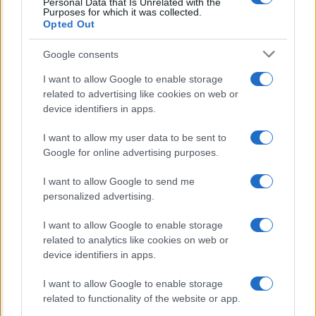
Personal Data that Is Unrelated with the
Lo sapevi che...
Purposes for which it was collected.
Opted Out
E’ morto Vittorio Prodi, fratello di
Google consents
Romano ed ex parlamentare
I want to allow Google to enable storage
related to advertising like cookies on web or
Giorgia Meloni nel tempio della politica
device identifiers in apps.
americana
I want to allow my user data to be sent to
Sondaggi Politici: Meloni piace anche a
Google for online advertising purposes.
sinistra
I want to allow Google to send me
personalized advertising.
I want to allow Google to enable storage
related to analytics like cookies on web or
device identifiers in apps.
I want to allow Google to enable storage
CHI SIAMO
related to functionality of the website or app.