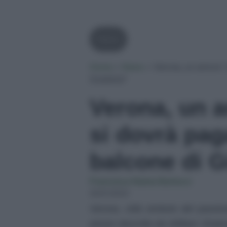
News
Home
»
News
»
Verona, un amore “
Giulietta?
Verona, un 
si dovrà pag
balcone di G
Francesca Naima Bartocci
20/01/2023
Verona, città simbolo del passio
amore descritto da William Shake