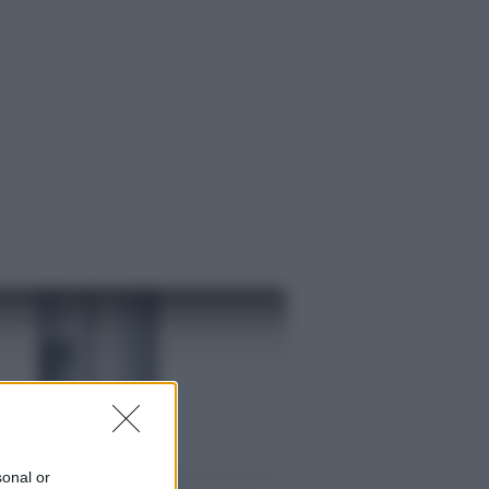
S
sonal or