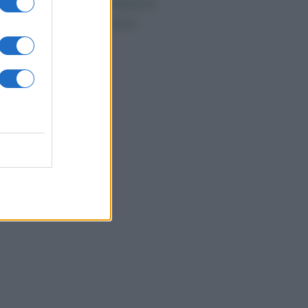
ndaggi Politici: Meloni
ace anche a sinistra