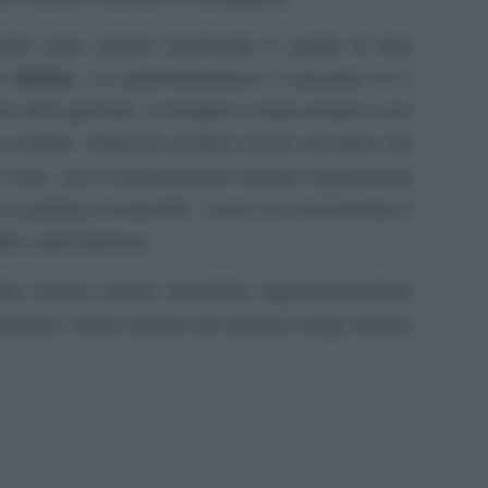
to pare essere funzionale è quella di fare
o Nuovo.
La sperimentazione è passata ed è
e all’8 gennaio. Il risultato è stato positivo così
a visitato. Risposte positive anche da parte dei
n solo, ma il compromesso trovato rappresenta
a e pubblica incolumità”, come ha commentato il
le Luigi Altamura.
bbe essere presto introdotto rappresenterebbe
endere i flussi turistici del famoso luogo ancora