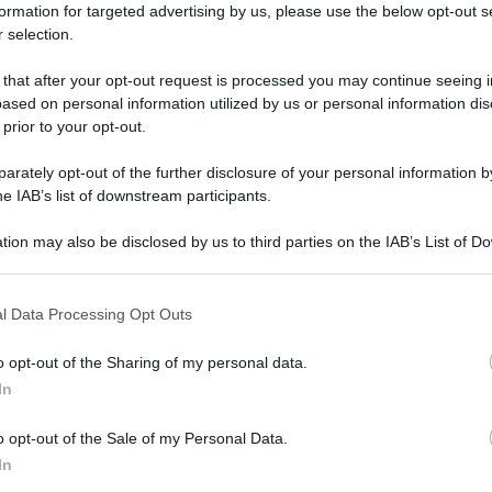
formation for targeted advertising by us, please use the below opt-out s
Il
 selection.
fr
ec
 that after your opt-out request is processed you may continue seeing i
ased on personal information utilized by us or personal information dis
 prior to your opt-out.
e vedere il famoso cortile e
balcone
della nota
rately opt-out of the further disclosure of your personal information by
he IAB’s list of downstream participants.
esto divenire a pagamento. Dagli ultimi
ne di Verona
, sembra che la via adottata per
tion may also be disclosed by us to third parties on the IAB’s List of 
 that may further disclose it to other third parties.
rdi proprio l’introduzione di un ticket, comunque
NEW
tere accedere ai luoghi simbolo della
 that this website/app uses one or more Google services and may gath
l Data Processing Opt Outs
including but not limited to your visit or usage behaviour. You may click 
Bo
à infatti di
due euro.
 to Google and its third-party tags to use your data for below specifi
le
o opt-out of the Sharing of my personal data.
ogle consent section.
 la
delibera
non è stata pubblicata, ma dal
In
in occasione della festa degli innamorati (San
o opt-out of the Sale of my Personal Data.
l’amore ma anche il via al nuovo
ticket a 2 euro.
In