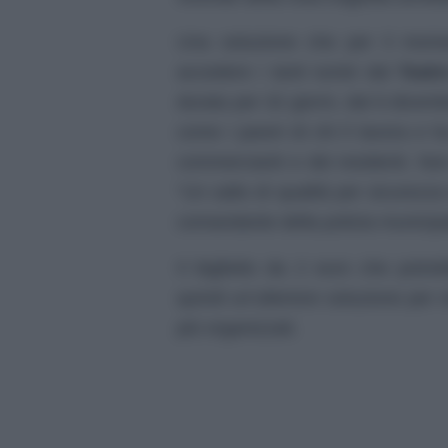
Una soluzione che per il momen
accedere i tanti turisti dal
Teatr
durata per 32 giorni, dal 6 dicembr
come i pareri di chi lì lavora e h
commercianti e dei residenti. No
“Un salto di qualità per sicurezz
comandante della polizia municipa
Il biglietto da 2 euro che potre
quindi un’ulteriore soluzione per r
più organizzati.