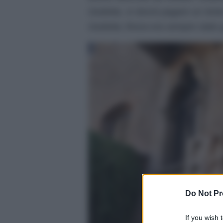
Giulietta, si dovrà pagare un ticke
Giulietta; finora era sempre stato g
Do Not Pr
If you wish 