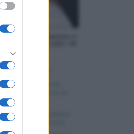
S
PS: la cassa integrazione si
ò chiedere anche sotto i 35
adi, ecco quando
o sapevi che...
 morto Vittorio Prodi,
atello di Romano ed ex
rlamentare
orgia Meloni nel tempio
lla politica americana