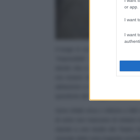
I want t
or app.
I want t
I want t
authenti
Il luogo in cui la figlia dei mer
“impossibile” con il bel
Romeo
,
dando vita a uno scambio di bat
ora essere messo a pagamento.
abitazione a museo nei primi dec
questione del
“troppo” turismo
i
Sono infatti circa 1 milione e 680
di certo non mancano di visitare 
stando a uno studio del Teatro N
vicende della nota tragedia avrebbe