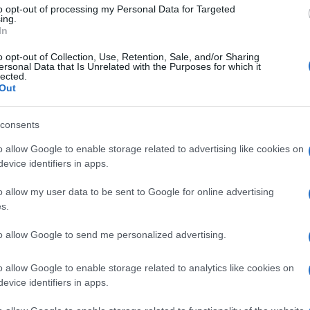
ietto per controllare i
to opt-out of processing my Personal Data for Targeted
ing.
In
o opt-out of Collection, Use, Retention, Sale, and/or Sharing
NEW
ersonal Data that Is Unrelated with the Purposes for which it
lected.
IN
Out
pu
gr
consents
o allow Google to enable storage related to advertising like cookies on
L
evice identifiers in apps.
E’
o allow my user data to be sent to Google for online advertising
s.
fr
pa
to allow Google to send me personalized advertising.
Gi
o allow Google to enable storage related to analytics like cookies on
de
evice identifiers in apps.