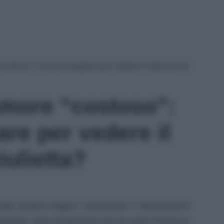
costoso”: si dovrà pagare per vedere il balcone di
amore “costoso”:
are per vedere il
iulietta?
nale quanto tragico, avvincente e famosissimo
speare, forte sentimento che ha unito Romeo e