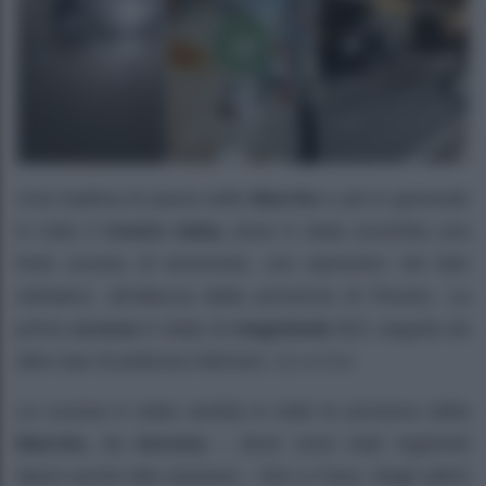
Una mattina di paura nelle
Marche
e più in generale
in tutto il
Centro Italia,
dove è stata avvertita una
forte scossa di terremoto, con epicentro nel Mar
Adriatico, all’altezza della provincia di Pesaro. La
prima
scossa
è stata di
magnitudo 5.7,
seguita da
altre due di potenza inferiore, 3.1 e 3.4.
La scossa è stata sentita in tutte le province della
Marche,
da
Ancona
– dove sono stati registrati
danni anche alla stazione – fino a Fano. Negli attimi