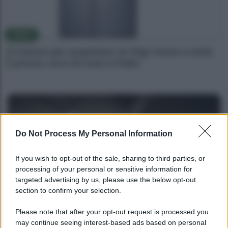
NEWS
Il bonus per acquistare un frigo nuovo a metà
prezzo: ecco di cosa si tratta
Do Not Process My Personal Information
If you wish to opt-out of the sale, sharing to third parties, or
processing of your personal or sensitive information for
targeted advertising by us, please use the below opt-out
section to confirm your selection.
NEWS
Please note that after your opt-out request is processed you
may continue seeing interest-based ads based on personal
Bonus assunzione NEET: tutte le novità