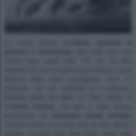
Le scosse rilevate dall’
Istituto nazionale di
geofisica e vulcanologia
sono state circa una
ventina dopo quella delle 7.07 che ha fatto
registrare un vero e proprio sciame sismico a poca
distanza dalla costa marchigiana, circa 27
chilometri, con una profondità di 8 chilometri.
Essendo partito dal
mare,
c’è stata l’ipotesi di
un’
allerta tsunami,
che però è stata esclusa
prontamente da
Alessandro Amato dell’Ingv,
secondo il quale se ci fosse stato un vero allarme,
sarebbe successo tutto entro pochi minuti dalla