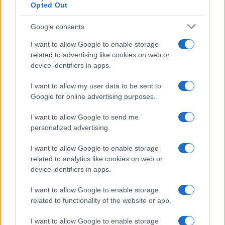
Opted Out
E’ morto Vittorio Prodi, fratello di
Google consents
Romano ed ex parlamentare
I want to allow Google to enable storage
related to advertising like cookies on web or
Giorgia Meloni nel tempio della politica
device identifiers in apps.
americana
I want to allow my user data to be sent to
Sondaggi Politici: Meloni piace anche a
Google for online advertising purposes.
sinistra
I want to allow Google to send me
personalized advertising.
I want to allow Google to enable storage
related to analytics like cookies on web or
device identifiers in apps.
I want to allow Google to enable storage
CHI SIAMO
related to functionality of the website or app.
I want to allow Google to enable storage
© 2026 - TZETZE - P.IVA 04827280654 - TESTATA REGISTRATA AL