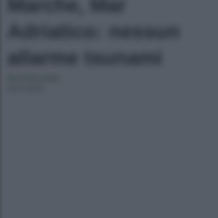
Marche, Mar
Adriatico: nessun
allarme tsunami
Ilaria Bucataio
09/11/2022