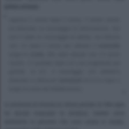
prima scossa:
Appena 6 minuti dopo il sisma, il nostro centro
ha diramato un messaggio di informazione, che
non è stato un messaggio di allerta, ma informa
che c’è stato il sisma per attivare il
controllo
lungo le
coste.
Allo stato attuale non c’è alcun
rischio. Ci sarebbe stato con una magnitudo più
grande, di 6,5. Il messaggio che abbiamo
diramato si attiva per
terremoti
di 5.5 in mare o
lungo la costa del Mediterraneo.
In provincia di Ancona la clinica privata di Villa Igea
ha dovuto evacuare la struttura, mentre sono
tantissime le persone che sono scese in strada,