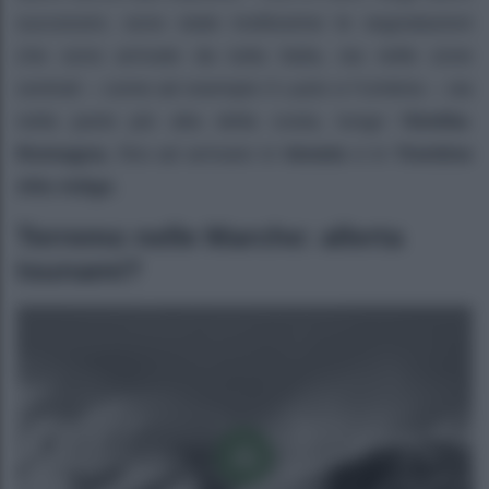
successivi, sono state moltissime le segnalazioni
che sono arrivate da tutta Italia, sia nelle zone
centrali – come ad esempio il Lazio e l’Umbria – sia
nella parte più alta della costa, lungo l’
Emilia-
Romagna
, fino ad arrivare in
Veneto
e in
Trentino
Alto Adige
.
Terremo nelle Marche: allerta
tsunami?