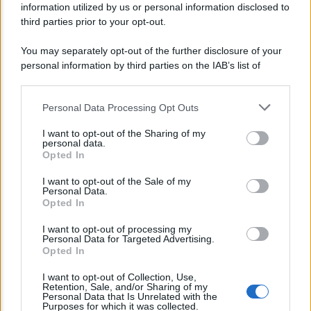
information utilized by us or personal information disclosed to
dell’INPS
third parties prior to your opt-out.
You may separately opt-out of the further disclosure of your
personal information by third parties on the IAB’s list of
downstream participants.
Personal Data Processing Opt Outs
This information may also be disclosed by us to third parties
on the IAB’s List of Downstream Participants that may further
I want to opt-out of the Sharing of my
disclose it to other third parties.
personal data.
Opted In
Please note that this website/app uses one or more Google
services and may gather and store information including but
I want to opt-out of the Sale of my
Personal Data.
not limited to your visit or usage behaviour. You may click to
Opted In
grant or deny consent to Google and its third-party tags to
NEWS
use your data for below specified purposes in below Google
I want to opt-out of processing my
consent section.
INPS: la cassa integrazione si può chiedere
Personal Data for Targeted Advertising.
Opted In
anche sotto i 35 gradi, ecco quando
I want to opt-out of Collection, Use,
Retention, Sale, and/or Sharing of my
Personal Data that Is Unrelated with the
Lo sapevi che...
Purposes for which it was collected.