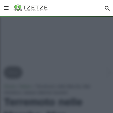
News
Home
»
News
»
Terremoto nelle Marche, Mar
Adriatico: nessun allarme tsunami
Terremoto nelle