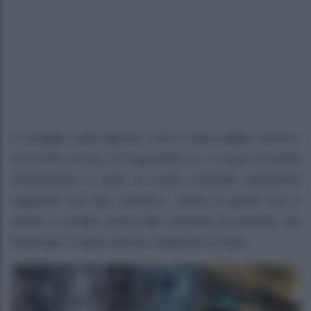
Il risveglio nelle Marche non è stato affatto sereno:
una forte scossa, di magnitudo 5.7, è stata avvertita
chiaramente in tutta la costa, essendo l’epicentro
registrato nel Mar Adriatico. Molta la gente che è
scesa in strada, danni alla stazione di Ancona; nel
frattempo è stato escluso l’allarme tsunami.