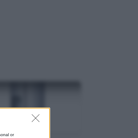
S
sonal or