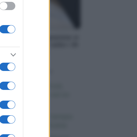
S
PS: la cassa integrazione si
ò chiedere anche sotto i 35
adi, ecco quando
o sapevi che...
 morto Vittorio Prodi,
atello di Romano ed ex
rlamentare
orgia Meloni nel tempio
lla politica americana