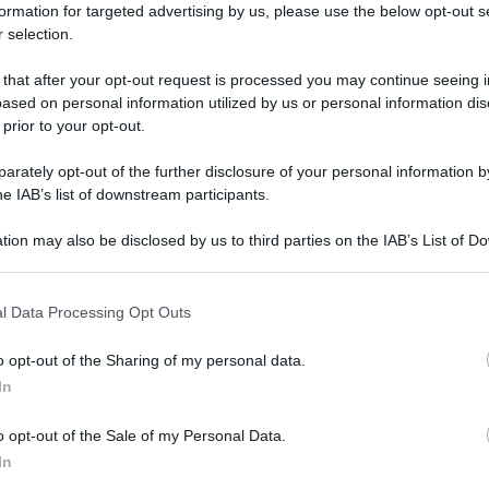
formation for targeted advertising by us, please use the below opt-out s
Il
 selection.
fr
ec
 that after your opt-out request is processed you may continue seeing i
ased on personal information utilized by us or personal information dis
 prior to your opt-out.
crediti,
Unicredit
ha deciso di fare un passo
rately opt-out of the further disclosure of your personal information by
 questa possibilità per le imprese che hanno
he IAB’s list of downstream participants.
edilizi
, compreso anche il
Superbonus.
Sono
mprenditori, artigiani
e
imprese
– che hanno
tion may also be disclosed by us to third parties on the IAB’s List of 
 that may further disclose it to other third parties.
razione o costruzione nel 2022 e che ora sono
NEW
 that this website/app uses one or more Google services and may gath
cedere
i
crediti accumulati.
l Data Processing Opt Outs
including but not limited to your visit or usage behaviour. You may click 
Bo
 to Google and its third-party tags to use your data for below specifi
le
” i
crediti
che sono stati
accumulati,
erogando
o opt-out of the Sharing of my personal data.
ogle consent section.
In
 lo sblocco delle attività, incluse quelle del
rà? Ovviamente non tutti potranno accedere
o opt-out of the Sale of my Personal Data.
mo insieme i
criteri
che sono stati stabiliti da
In