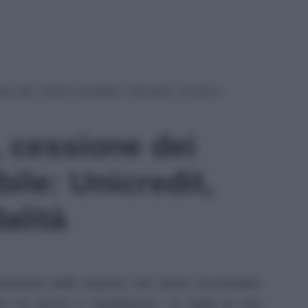
e dei crediti possibile: Unicredit, novità e
 cessione dei
bile: Unicredit,
alità
situazione delle imprese che hanno accumulato
 tra cui anche il Superbonus. Si tratta di una