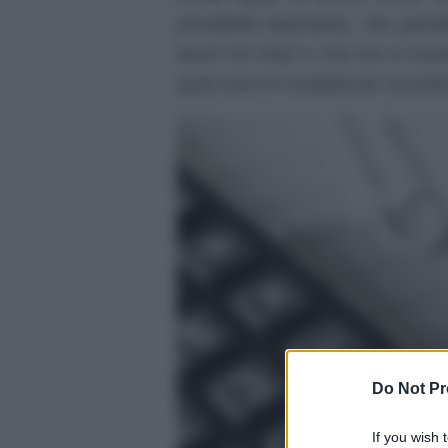
possibilità importante, che potre
lavori nel 2022 e che ora si tro
quali sono le modalità per accede
Do Not Pr
If you wish 