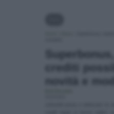
News
Home
»
News
»
Superbonus, cession
modalità
Superbonus,
crediti possi
novità e mod
Ilaria Bucataio
04/04/2023
Unicredit prova a sbloccare la 
crediti legati ai bonus edilizi,