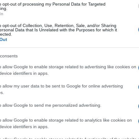
to opt-out of processing my Personal Data for Targeted
ing.
a la cessione dei
In
o opt-out of Collection, Use, Retention, Sale, and/or Sharing
NEW
ersonal Data that Is Unrelated with the Purposes for which it
lected.
IN
Out
lità, la pratica dovrà essere costituita da un
pu
mila euro
e non sia superiore ai
600mila euro
,
gr
consents
presentata tutta la
documentazione
richiesta –
o allow Google to enable storage related to advertising like cookies on
L
stazioni e visto di conformità.
evice identifiers in apps.
na società che appartiene al
Gruppo Unicredit,
E’
o allow my user data to be sent to Google for online advertising
s.
icurare la possibilità di liquidità alle
imprese,
fr
pa
sando per la banca – restituisce denaro alle
to allow Google to send me personalized advertising.
re una situazione che si è arenata dopo lo stop
Gi
o allow Google to enable storage related to analytics like cookies on
de
evice identifiers in apps.