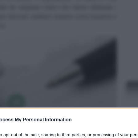
bbe far respirare coloro che hanno effettuato i
vano bloccati: vediamo insieme come funziona e
rvi.
ocess My Personal Information
NEW
to opt-out of the sale, sharing to third parties, or processing of your per