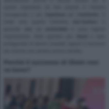
specialmente perché si discute sempre più di
quanto importante sia fare acquisti in maniera
consapevole e più
rispettosa
per
l’ambiente.
È
infatti noto quanto l’industria
fast fashion
in
generale
non
sia
sostenibile
e causi ingente
inquinamento. Nello specifico poi,
Shein
è stato
protagonista di diversi scandali, eppure il successo
del marchio non sembra averne risentito.
Perché il successo di Shein non
va bene?