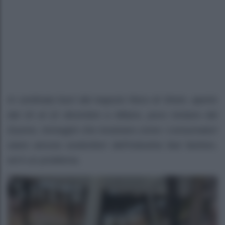
In centinaia fuori dal negozio fisico di Shein, aperto
dal 19 al 22 dicembre a Milano, poco lontano dal
Duomo. Immagini che mostrano come i consumatori
siano ancora sostenitori dell’industria fast fashion,
ed è un problema.