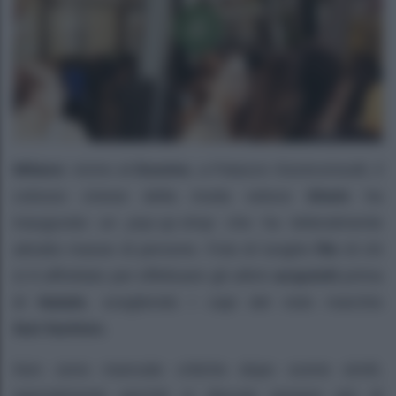
Milano
: vicino al
Duomo
, a Palazzo Giureconsulti, il
colosso cinese della moda veloce
Shein
ha
inaugurato un
pop up shop
che ha letteralmente
attratto masse di persone. Foto di lunghe
file
di chi
si è affrettato per effettuare gli ultimi
acquisiti
prima
di
Natale
, scegliendo i capi del noto marchio
fast fashion.
Non sono mancate critiche dopo scene simili,