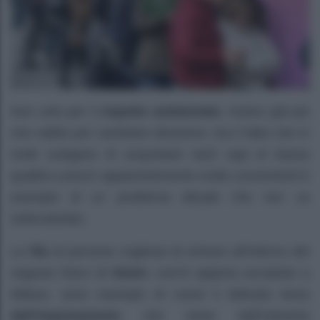
Non solo per il
rispetto ambientale
, motivo già più
che valido per cambiare direzione, ma il fatto che in
molti scelgano di acquistare tanti capi di bassa
qualità a prezzi apparentemente molto convenienti è
esempio di un problema attuale che non va
sottovalutato.
Le
file
di persone vogliose di entrare all’interno del
negozio fisico di
Shein
, com’è appena accaduto a
Milano, sono esempio di come il delicato tema
dell’inquinamento
che viene dall’industria