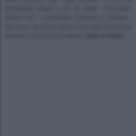
considerarsi illegali a tutti gli effetti”. Comunque,
sembra che i consumatori continuino a ignorare i
“lati oscuri” del brand, almeno così viene da pensare
vedendo il successo del negozio
Shein di Milano
.