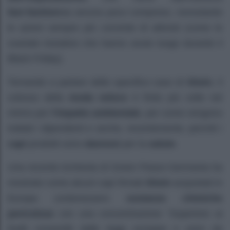
fast fashion
sia ancora poco compreso, nonostante
le azioni sempre più convinte di attivisti (come le
svariate iniziative che hanno avuto luogo durante il
Black Friday).
Tornando a parlare dello specifico caso di
Shein
, il
colosso della
moda veloce
è finito più volte nel
mirino per
l’impatto ambientale
, per come vengono
trattati i dipendenti e anche, recentemente, perché i
capi
prodotti sono
dannosi
per la
salute
.
Una recente inchiesta di Green Peace Germania ha
mostrato come alcuni capi firmati
Shein
acquistati in
Europa contenessero
sostanze chimiche
pericolose
con una concentrazione “Superiore ai
livelli consentiti dalle leggi europee e sono da