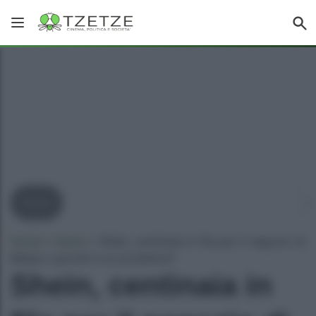
News
Home
»
News
»
Shein, centinaia in fila per il negozio di
Milano: perché è un problema?
Shein, centinaia in