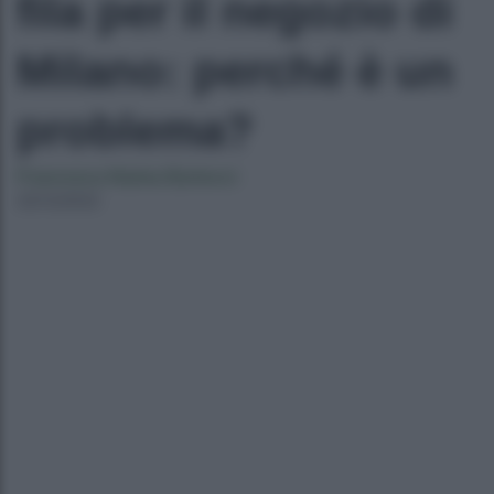
fila per il negozio di
Milano: perché è un
problema?
Francesca Naima Bartocci
23/12/2022