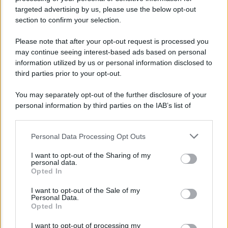
targeted advertising by us, please use the below opt-out
section to confirm your selection.
NEWS
Please note that after your opt-out request is processed you
may continue seeing interest-based ads based on personal
Bonus assunzione NEET: tutte le novità
information utilized by us or personal information disclosed to
dell’INPS
third parties prior to your opt-out.
You may separately opt-out of the further disclosure of your
personal information by third parties on the IAB’s list of
downstream participants.
Personal Data Processing Opt Outs
This information may also be disclosed by us to third parties
on the IAB’s List of Downstream Participants that may further
I want to opt-out of the Sharing of my
disclose it to other third parties.
personal data.
Opted In
Please note that this website/app uses one or more Google
services and may gather and store information including but
I want to opt-out of the Sale of my
Personal Data.
not limited to your visit or usage behaviour. You may click to
Opted In
grant or deny consent to Google and its third-party tags to
NEWS
use your data for below specified purposes in below Google
I want to opt-out of processing my