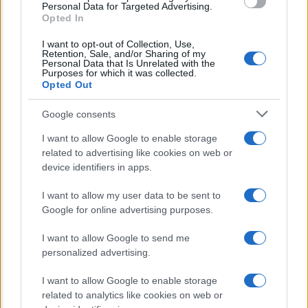
consent section.
INPS: la cassa integrazione si può chiedere
Personal Data for Targeted Advertising.
Opted In
anche sotto i 35 gradi, ecco quando
I want to opt-out of Collection, Use,
Retention, Sale, and/or Sharing of my
Personal Data that Is Unrelated with the
Lo sapevi che...
Purposes for which it was collected.
Opted Out
E’ morto Vittorio Prodi, fratello di
Google consents
Romano ed ex parlamentare
I want to allow Google to enable storage
related to advertising like cookies on web or
Giorgia Meloni nel tempio della politica
device identifiers in apps.
americana
I want to allow my user data to be sent to
Sondaggi Politici: Meloni piace anche a
Google for online advertising purposes.
sinistra
I want to allow Google to send me
personalized advertising.
I want to allow Google to enable storage
related to analytics like cookies on web or