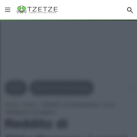
News
Reddito Di Cittadinanza
Home
»
News
»
Reddito di Cittadinanza: i corsi
obbligatori da seguire
Reddito di