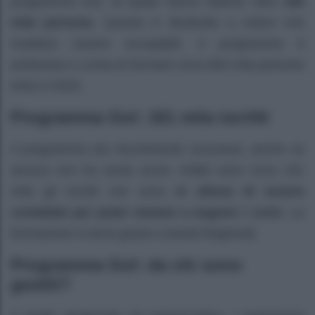
programma Gol, al quale hanno aderito oltre
160
mila persone
. Questo è destinato a coloro che
risultano essere occupabili. Il programma è
ambizioso e conta di formare circa 800 mila persone
entro il 2025.
Programma Gol: 161 mila iscritti
Il programma sta riscontrando successo, anche se
ancora non ha avuto avvio. Infatti sono circa 161
mila gli iscritti che sono
in attesa di essere
contattati per poter iniziare a seguire i corsi
. La
formazione si terrà grazie a bandi Regionali.
Programma Gol: da chi sono
gestiti?