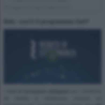
Programma Gol: già in cantiere da anni?
Rdc: cos’è il programma Gol?
I
corsi di formazione obbligatori
per i beneficiari
del Reddito di Cittadinanza, rientrano nel