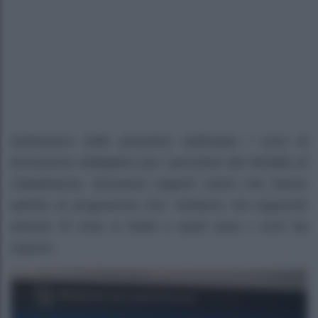
Inizieranno nelle prossime settimane i corsi di
formazione obbligatori per i percettori del Reddito di
Cittadinanza. Dovranno seguirli coloro che hanno
aderito al programma Gol. Vediamo nel seguente
articolo di cosa si tratta e quali sono i corsi da
seguire.