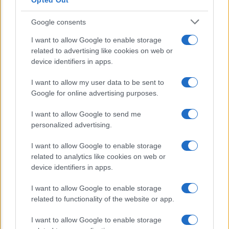
Opted Out
E’ morto Vittorio Prodi, fratello di
Google consents
Romano ed ex parlamentare
I want to allow Google to enable storage
related to advertising like cookies on web or
Giorgia Meloni nel tempio della politica
device identifiers in apps.
americana
I want to allow my user data to be sent to
Sondaggi Politici: Meloni piace anche a
Google for online advertising purposes.
sinistra
I want to allow Google to send me
personalized advertising.
I want to allow Google to enable storage
related to analytics like cookies on web or
device identifiers in apps.
I want to allow Google to enable storage
CHI SIAMO
related to functionality of the website or app.
I want to allow Google to enable storage
© 2026 - TZETZE - P.IVA 04827280654 - TESTATA REGISTRATA AL