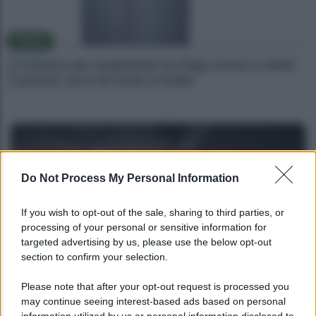
NEWS
Il bonus per acquistare un frigo nuovo a metà
prezzo: ecco di cosa si tratta
Do Not Process My Personal Information
If you wish to opt-out of the sale, sharing to third parties, or
processing of your personal or sensitive information for
targeted advertising by us, please use the below opt-out
section to confirm your selection.
NEWS
Please note that after your opt-out request is processed you
may continue seeing interest-based ads based on personal
Bonus assunzione NEET: tutte le novità