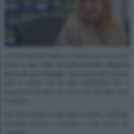
Uno dei limiti del Reddito di Cittadinanza era proprio
quello di
non avere un potenziamento adeguato
dei centri per l’impiego
. Dalle parole del ministero
però si evince che un tale meccanismo era in
programma da anni, ma non vi era mai stato modo
di attuarlo.
Ciò che si auspica è che dopo le novità, i Centri per
l’Impiego riescano a compiere il loro lavoro con
successo.