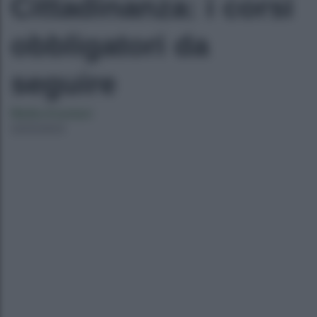
Cittadinanza: i corsi
obbligatori da
seguire
Mattia Anastasi
22/02/2023