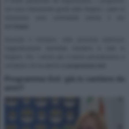
A livello gestionale ed organizzativo, i programmi
Gol sono interamente gestiti dalle Regioni. I piani di
Attuazione sono controllabili tramite il sito
dell’
Anpal
.
Secondo il ministero, nelle prossime settimane
l’aggiudicazione dovrebbe chiudersi in tutte le
Regioni. Poi, i servizi per il lavoro procederanno a
contattare chi ha aderito al
programma Gol
.
Programma Gol: già in cantiere da
anni?