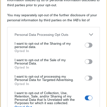
information utilized by us or personal information disclosed to
dell’INPS
third parties prior to your opt-out.
You may separately opt-out of the further disclosure of your
personal information by third parties on the IAB’s list of
downstream participants.
Personal Data Processing Opt Outs
This information may also be disclosed by us to third parties
on the IAB’s List of Downstream Participants that may further
I want to opt-out of the Sharing of my
disclose it to other third parties.
personal data.
Opted In
Please note that this website/app uses one or more Google
services and may gather and store information including but
I want to opt-out of the Sale of my
Personal Data.
not limited to your visit or usage behaviour. You may click to
Opted In
grant or deny consent to Google and its third-party tags to
NEWS
use your data for below specified purposes in below Google
I want to opt-out of processing my
consent section.
INPS: la cassa integrazione si può chiedere
Personal Data for Targeted Advertising.
Opted In
anche sotto i 35 gradi, ecco quando
I want to opt-out of Collection, Use,
Retention, Sale, and/or Sharing of my
Personal Data that Is Unrelated with the
Lo sapevi che...
Purposes for which it was collected.