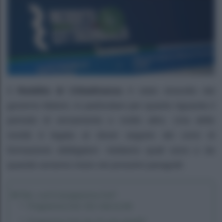
Il
Reddito di Cittadinanza
è stato stravolto dal
governo Meloni, in particolare per quanto riguarda il
periodo di versamento e molto altro. Una delle
novità è legata al dover seguire dei corsi di
formazione obbligatori. Vediamo quali sono e da
quando avranno inizio nei prossimi paragrafi.
Rdc: cos’è il programma Gol?
Programma Gol: 161 mila iscritti
Programma Gol: da chi sono gestiti?