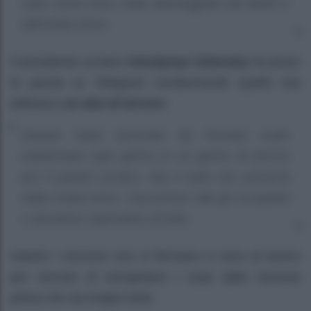
case vicine sono state danneggiate dai detriti e
dall’onda d’urto.
Il presidente ucraino
Volodymyr Zelensky
ha preso
la parola su Telegram condannando quello che
definisce
un atto di terrore:
Questo Stato terrorista (la Russia) vuole
trasformare ogni giorno in un giorno di terrore
per il popolo ucraino. Ma il male non prevarrà
nella nostra terra. Cacceremo tutti gli occupanti
e dovranno rispondere di tutto.
Intanto i soccorsi non si fermano e sono al lavoro
per cercare di estrapolare i corpi dalle macerie
prima che sia troppo tardi.