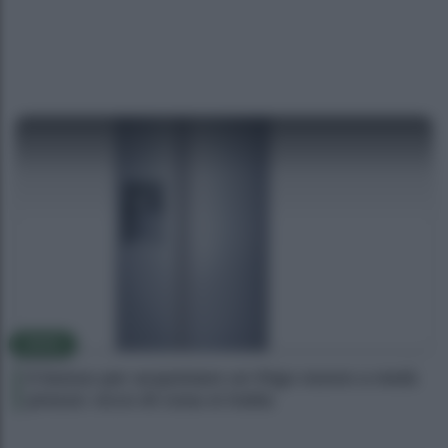
NEWS
Il bonus per acquistare un frigo nuovo a metà
prezzo: ecco di cosa si tratta