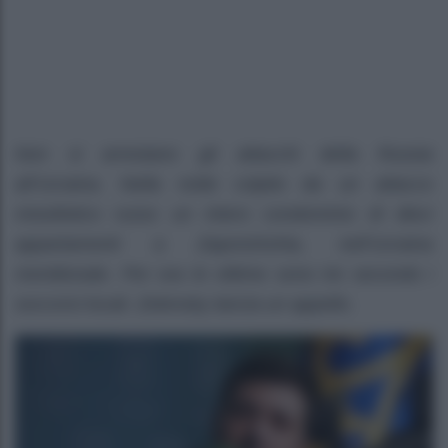
Non si arrestano gli attacchi della Russia
all’Ucraina. Nella notte colpito da un attacco
missilistico russo un intero condominio di dieci
appartamenti a Zaporizhzhia, nell’Ucraina
meridionale. Per ora le vittime sono tre secondo i
soccorsi locali. Zelensky lancia un appello.