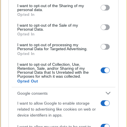
on the IAB’s List of Downstream Participants that may further
I want to opt-out of the Sharing of my
disclose it to other third parties.
personal data.
Opted In
Please note that this website/app uses one or more Google
services and may gather and store information including but
I want to opt-out of the Sale of my
Personal Data.
not limited to your visit or usage behaviour. You may click to
Opted In
grant or deny consent to Google and its third-party tags to
NEWS
use your data for below specified purposes in below Google
I want to opt-out of processing my
consent section.
INPS: la cassa integrazione si può chiedere
Personal Data for Targeted Advertising.
Opted In
anche sotto i 35 gradi, ecco quando
I want to opt-out of Collection, Use,
Retention, Sale, and/or Sharing of my
Personal Data that Is Unrelated with the
Lo sapevi che...
Purposes for which it was collected.
Opted Out
E’ morto Vittorio Prodi, fratello di
Google consents
Romano ed ex parlamentare
I want to allow Google to enable storage
related to advertising like cookies on web or
Giorgia Meloni nel tempio della politica
device identifiers in apps.
americana
I want to allow my user data to be sent to