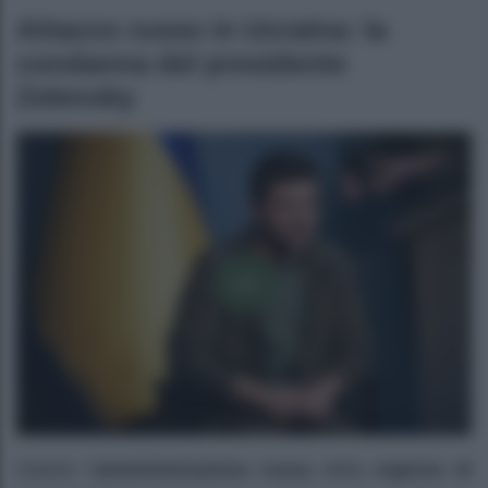
Attacco russo in Ucraina: la
condanna del presidente
Zelensky
Intanto l’
amministrazione russa
della
regione di