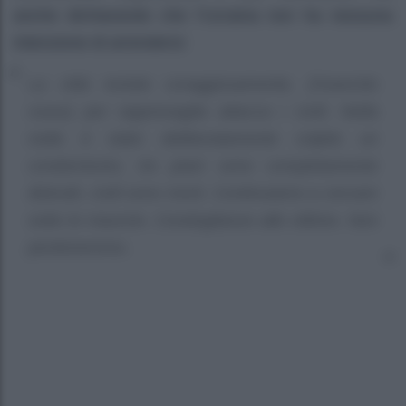
anche dichiarando che l’Ucraina non ha nessuna
intenzione di arrendersi:
La città resiste coraggiosamente, (l’esercito
russo) per rappresaglia attacca i civili. Nella
notte è stato deliberatamente colpito un
condomionio, tre piani sono completamente
distrutti, civili sono morti. Continuiamo a cercare
sotto le macerie. Condoglianze alle vittime. Non
perdoneremo.