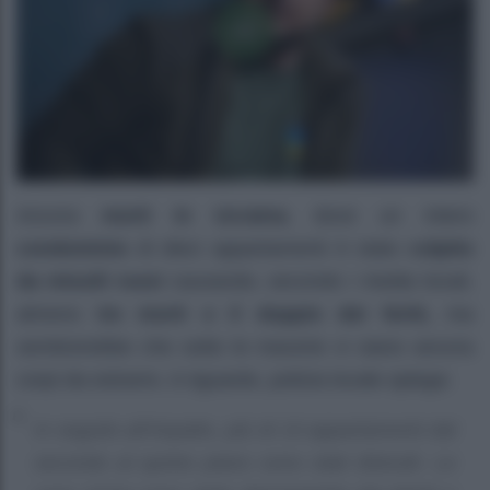
Ancora
morti in Ucraina
, dove un intero
condominio
di dieci appartamenti è stato
colpito
da missili russi
causando, secondo i media locali,
almeno
tre morti e il doppio dei feriti,
ma
sembrerebbe che sotto le macerie vi siano ancora
corpi da estrarre. A riguardo, polizia locale spiega:
In seguito all’impatto, più di 10 appartamenti dal
secondo al quinto piano sono stati distrutti. Le