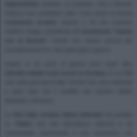
Zaporizhzhia
sostiene, al contrario, che a sferrare
l’attacco non sarebbero stati i russi, bensì la stessa
contraerea ucraina.
Questo è ciò che sostiene
Vladimir Rogov, presidente del
movimento “Siamo
con la Russia”.
Parole che creano ancora più
incomprensioni fra i due paesi già in guerra.
Intanto in un anno di guerra sono morti oltre
150.000 soldati russi uccisi in Ucraina,
di cui
715
solo nella giornata di
ieri
. Numeri che sono destinati
a salire dato che il conflitto non sembra affatto
destinato a fermarsi.
La
first lady ucraina Olena Zelenska
ha postato
su
Twitter
una foto dell’attacco notturno e ha
commentato esprimendo il suo rammarico ma