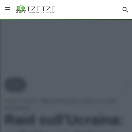
News
Home
»
News
»
Raid sull’Ucraina: colpito un intero
condominio
Raid sull’Ucraina: