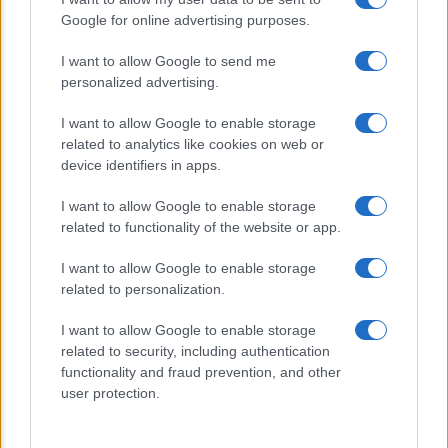
Sondaggi Politici: Meloni piace anche a
Google for online advertising purposes.
sinistra
I want to allow Google to send me
personalized advertising.
I want to allow Google to enable storage
related to analytics like cookies on web or
device identifiers in apps.
I want to allow Google to enable storage
CHI SIAMO
related to functionality of the website or app.
I want to allow Google to enable storage
© 2026 - TZETZE - P.IVA 04827280654 - TESTATA REGISTRATA AL
related to personalization.
TRIBUNALE DI NOCERA INFERIORE N. 8/2020 - RG N. 1336/2020
I want to allow Google to enable storage
Privacy e Notifiche
related to security, including authentication
functionality and fraud prevention, and other
Preferenze privacy
user protection.
Mappa del sito