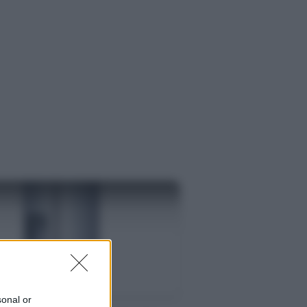
S
sonal or