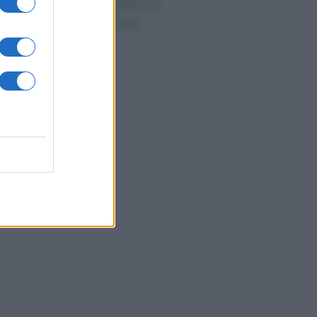
ndaggi Politici: Meloni
ace anche a sinistra