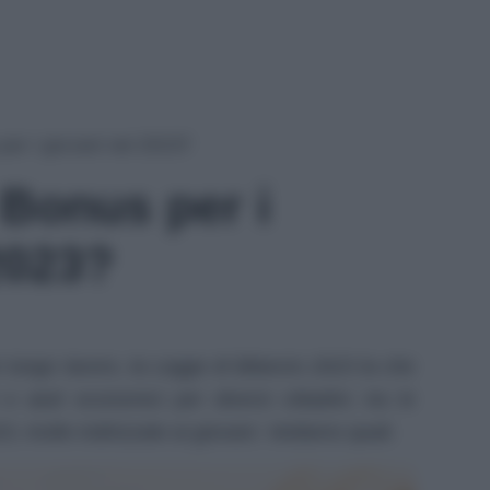
per i giovani nel 2023?
 Bonus per i
2023?
 lungo lavoro, la Legge di Bilancio 2023 la che
e aiuti economici per diversi cittadini; tra le
3, molte indirizzate ai giovani. Vediamo quali.