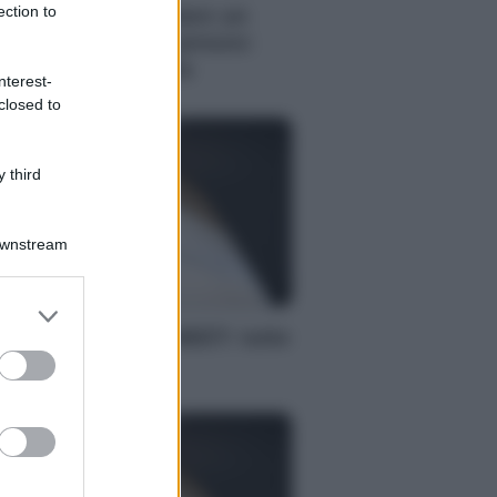
ection to
 bonus per acquistare un
igo nuovo a metà prezzo:
co di cosa si tratta
nterest-
closed to
 third
Downstream
S
er and store
to grant or
nus assunzione NEET: tutte
ed purposes
 novità dell’INPS