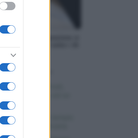
S
PS: la cassa integrazione si
ò chiedere anche sotto i 35
adi, ecco quando
o sapevi che...
 morto Vittorio Prodi,
atello di Romano ed ex
rlamentare
orgia Meloni nel tempio
lla politica americana