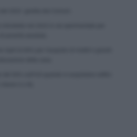
à del 2023 gestita dai Comuni.
introdotto nel 2023 in via sperimentale per
 di povertà assoluta.
ne Irpef al 50% per l’acquisto di mobili e grandi
utturazione della casa.
 del 50% sull’IVA quando si acquistano edifici
 classe A o B).