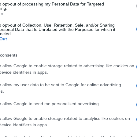
to opt-out of processing my Personal Data for Targeted
ing.
In
o opt-out of Collection, Use, Retention, Sale, and/or Sharing
NEW
ersonal Data that Is Unrelated with the Purposes for which it
lected.
IN
Out
pu
gr
consents
e i giovani possono richiedere durante il 2023,
o allow Google to enable storage related to advertising like cookies on
L
evice identifiers in apps.
i introdotti, e tutti limiti di età:
E’
o allow my user data to be sent to Google for online advertising
 i giovani dai 18 ai 35 anni e avere vantaggi e
s.
fr
pa
to allow Google to send me personalized advertising.
gricoli,
prorogato fino al 31 dicembre e
Gi
o allow Google to enable storage related to analytics like cookies on
 Imprenditori Agricoli Professionali (IAP) che non
de
evice identifiers in apps.