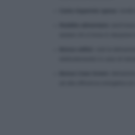
Carta risparmio spesa
: novit
Reddito alimentare:
anch’esso 
aiutare chi si trova in situazioni
Bonus edilizi
: cioè la detrazio
elettrodomestici in caso di ristr
Bonus Case Green:
detrazione
ad alta efficienza energetica (in