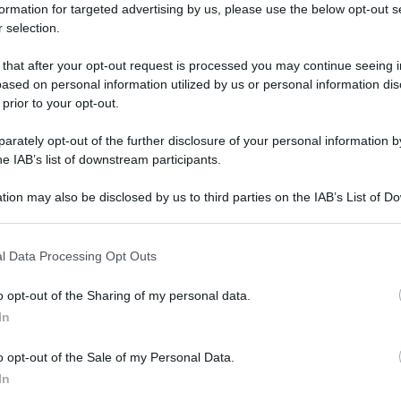
formation for targeted advertising by us, please use the below opt-out s
Il
 selection.
gli
incentivi
prorogati fino al 31 dicembre di
fr
ec
vi aiuti economici
nati anche in linea con
 that after your opt-out request is processed you may continue seeing i
a lista dei diversi bonus che i giovani possono
ased on personal information utilized by us or personal information dis
 prior to your opt-out.
rately opt-out of the further disclosure of your personal information by
vi, bonus per i giovani
he IAB’s list of downstream participants.
tion may also be disclosed by us to third parties on the IAB’s List of 
 that may further disclose it to other third parties.
NEW
 that this website/app uses one or more Google services and may gath
l Data Processing Opt Outs
including but not limited to your visit or usage behaviour. You may click 
Bo
 to Google and its third-party tags to use your data for below specifi
le
o opt-out of the Sharing of my personal data.
ogle consent section.
In
o opt-out of the Sale of my Personal Data.
In