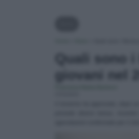
Bonus
Home
»
News
»
Quali sono i Bonus 
Quali sono i
giovani nel 
Francesca Naima Bartocci
27/02/2023
Il Governo ha approvato, dopo un
prevede diversi bonus, incentivi 
agevolazioni confermate per il 202