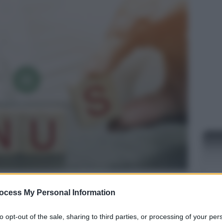
eglio “i giovanissimi” ma sono diversi gli
aiuti
ocess My Personal Information
to destinati ai cittadini italiani più giovani e
NEW
istevano e sono stati confermati anche per il 2023.
to opt-out of the sale, sharing to third parties, or processing of your per