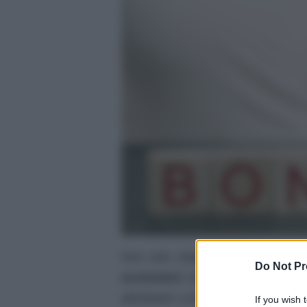
Non solo 18app per i giovani o m
Do Not Pr
economici
che il Governo ha idea
altrettanti i contributi che già es
If you wish 