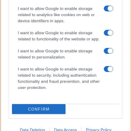
I want to allow Google to enable storage
related to analytics like cookies on web or
device identifiers in apps.
I want to allow Google to enable storage
CHI SIAMO
related to functionality of the website or app.
I want to allow Google to enable storage
© 2026 - TZETZE - P.IVA 04827280654 - TESTATA REGISTRATA AL
related to personalization.
TRIBUNALE DI NOCERA INFERIORE N. 8/2020 - RG N. 1336/2020
I want to allow Google to enable storage
Privacy e Notifiche
related to security, including authentication
functionality and fraud prevention, and other
Preferenze privacy
user protection.
Mappa del sito
CONFIRM
Data Deletion
Data Access
Privacy Policy