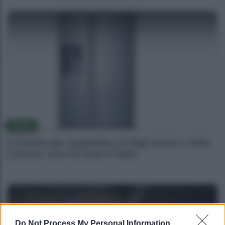
NEWS
Il bonus per acquistare un frigo nuovo a metà
prezzo: ecco di cosa si tratta
Do Not Process My Personal Information