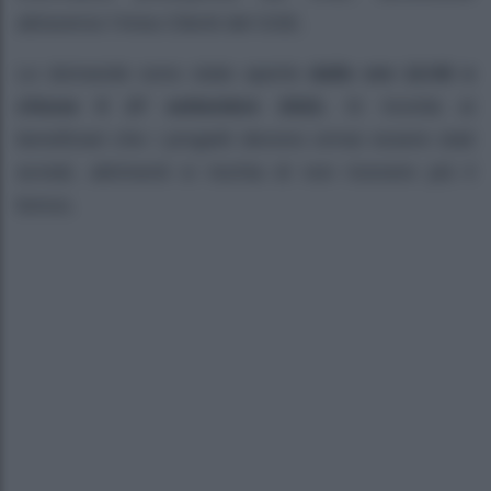
attraverso l’Area Clienti del GSE.
Le domande sono state aperte
dalle ore 12:00 e
chiuse il 27 settembre 2022.
Si ricorda ai
beneficiari che i progetti devono ormai essere stati
avviati, altrimenti si rischia di non ricevere più il
bonus.