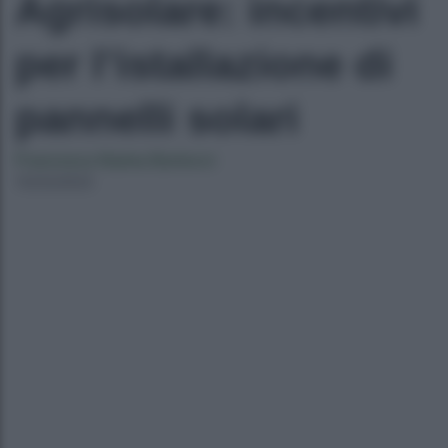
Agrisolare: incentivi
per l’istallazione di
pannelli solari
Francesca Naima Bartocci
15/03/2023