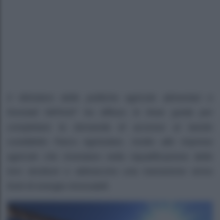
Il Ministero delle politiche agricole alimentari e
forestali MIPAAF ha diffuso le linee guida per
completare la domanda di accesso al bando
cosiddetto Parco Agrisolare, rivolto alle imprese
agricole che investano nella riqualificazione delle
loro strutture e abbraccino una transizione verso
fonti di energia rinnovabili.