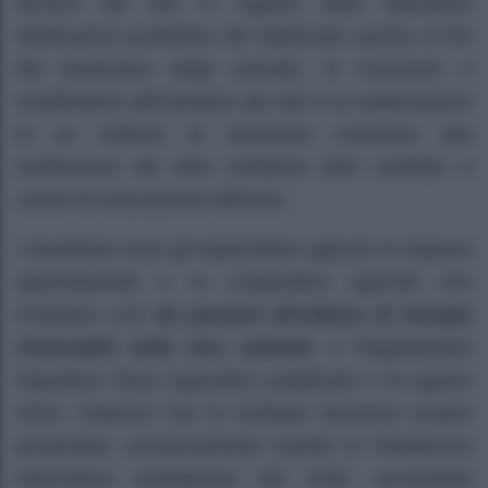
termico dei tetti in ragione delle specifiche
destinazioni produttive del fabbricato (anche ai fini
del benessere degli animali), la rimozione e
smaltimento dell’amianto dai tetti e la realizzazione
di un sistema di aerazione connesso alla
sostituzione del tetto mediante tetto ventilato e
camini di evacuazione dell’aria.
I beneficiari sono gli imprenditori agricoli, le imprese
agroindustriali e le cooperative agricole che
investano così
da passare all’utilizzo di energie
rinnovabili nelle loro aziende.
Il Regolamento
Operativo Parco Agrisolare pubblicato il 23 agosto
2022, chiarisce che le richieste dovranno essere
presentate, esclusivamente tramite la Piattaforma
informatica predisposta dal GSE, accessibile