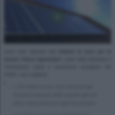
Sono stati stanziati
1,5 miliardi di euro per la
misura “Parco Agrisolare”,
parte della Missione 2
“Rivoluzione verde e transizione ecologica” del
PNRR, così suddivisi:
1.200 milioni di euro sono destinati agli
interventi realizzati dalle aziende agricole
attive nella produzione agricola primaria;