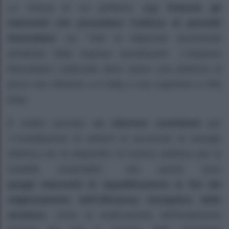
La misura di cui parliamo oggi
finanzia gli
interventi che prevedano l’utilizzo di pannelli
fotovoltaici
sui “Tetti di fabbricati strumentali
all’attività delle imprese beneficiarie”. L’impianto
fotovoltaico realizzato deve avere una potenza di
picco non inferiore a 6 kWp e non superiore a 500
kWp.
È inoltre previsto
un ulteriore contributo
per
“L’installazione di sistemi di accumulo di energia
elettrica e/o di dispositivi di ricarica elettrica per la
mobilità sostenibile”, che quindi sono
quegli interventi di riqualificazione ai fini del
miglioramento dell’efficienza energetica delle
strutture
, come la realizzazione dell’isolamento