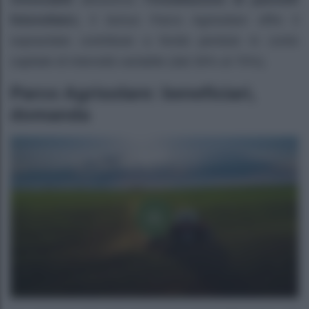
fotovoltaici,
il bonus Parco Agrisolare offre il
sopracitato contributo a fondo perduto in conto
capitale di intensità variabile (dal 30% al 70%).
Parco Agrisolare: beneficiari,
domanda