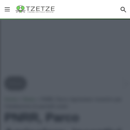
Bonus
Home
»
News
»
PNRR, Parco Agrisolare: incentivi per
l’istallazione di pannelli solari
PNRR, Parco