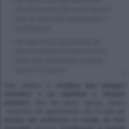
150 milioni di euro sono destinati agli
interventi realizzati dalle aziende agricole
attive nel settore della trasformazione di
prodotti agricoli;
150 milioni di euro sono destinati agli
interventi realizzati da aziende attive nel
settore della trasformazione di prodotti
agricoli in non agricoli.
Nello specifico si
considera dare sostegno
economico a chi riqualifichi
le
strutture
produttive
tanto del settore agricolo, quanto
zootecnico che agroindustriale. Per chi opta per
passare alla produzione di energia da fonti
rinnovabili
attraverso
l’installazione di pannelli