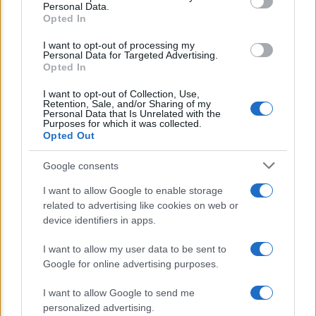
Personal Data.
not limited to your visit or usage behaviour. You may click to
Opted In
grant or deny consent to Google and its third-party tags to
NEWS
use your data for below specified purposes in below Google
I want to opt-out of processing my
consent section.
INPS: la cassa integrazione si può chiedere
Personal Data for Targeted Advertising.
Opted In
anche sotto i 35 gradi, ecco quando
I want to opt-out of Collection, Use,
Retention, Sale, and/or Sharing of my
Personal Data that Is Unrelated with the
Lo sapevi che...
Purposes for which it was collected.
Opted Out
E’ morto Vittorio Prodi, fratello di
Google consents
Romano ed ex parlamentare
I want to allow Google to enable storage
related to advertising like cookies on web or
Giorgia Meloni nel tempio della politica
device identifiers in apps.
americana
I want to allow my user data to be sent to
Sondaggi Politici: Meloni piace anche a
Google for online advertising purposes.
sinistra
I want to allow Google to send me
personalized advertising.