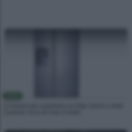
NEWS
Il bonus per acquistare un frigo nuovo a metà
prezzo: ecco di cosa si tratta