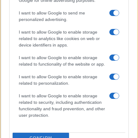
Google for online advertising purposes.
sinistra
I want to allow Google to send me
personalized advertising.
I want to allow Google to enable storage
related to analytics like cookies on web or
device identifiers in apps.
I want to allow Google to enable storage
CHI SIAMO
related to functionality of the website or app.
I want to allow Google to enable storage
© 2026 - TZETZE - P.IVA 04827280654 - TESTATA REGISTRATA AL
related to personalization.
TRIBUNALE DI NOCERA INFERIORE N. 8/2020 - RG N. 1336/2020
I want to allow Google to enable storage
Privacy e Notifiche
related to security, including authentication
functionality and fraud prevention, and other
Preferenze privacy
user protection.
Mappa del sito