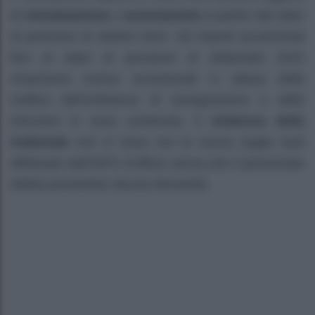
di
rimodulazione
o
azzeramento
a partire dal rateo
di pensione di ottobre 2022. Gli importi accantonati
fino al rateo di pensione di settembre 2022
rimarranno invece accantonati in attesa della
notifica dell’ordinanza di assegnazione e delle
istruzioni in essa contenute. Il
rimborso delle
trattenute
non in linea con la nuova soglia sarà
effettuato dall’INPS d’ufficio senza che il pensionato
debba presentare alcuna domanda.