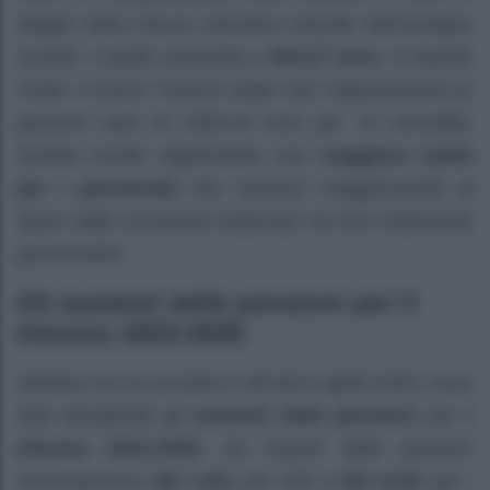
doppio della misura massima mensile dell’assegno
sociale, il quale ammonta a
503,27 euro
. In questo
modo, il nuovo “minimo vitale” per i pignoramenti su
pensioni sarà di 1006,54 euro per 13 mensilità.
Questa novità rappresenta una
maggiore tutela
per i pensionati
che saranno maggiormente al
riparo dalle eccessive trattenute sui loro trattamenti
pensionistici.
Gli aumenti delle pensioni per il
triennio 2023-2025
Sempre con la circolare n.38 del 6 aprile 2023, sono
stati disciplinati gli
aumenti delle pensioni
per il
triennio 2023-2025
. Gli importi delle pensioni
aumenteranno
del 1,5%
per tutti e
del 6,4%
per i