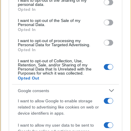
I want to opt-out of the Sharing of my
disclose it to other third parties.
personal data.
Opted In
Please note that this website/app uses one or more Google
services and may gather and store information including but
I want to opt-out of the Sale of my
Personal Data.
not limited to your visit or usage behaviour. You may click to
Opted In
grant or deny consent to Google and its third-party tags to
NEWS
use your data for below specified purposes in below Google
I want to opt-out of processing my
consent section.
INPS: la cassa integrazione si può chiedere
Personal Data for Targeted Advertising.
Opted In
anche sotto i 35 gradi, ecco quando
I want to opt-out of Collection, Use,
Retention, Sale, and/or Sharing of my
Personal Data that Is Unrelated with the
Lo sapevi che...
Purposes for which it was collected.
Opted Out
E’ morto Vittorio Prodi, fratello di
Google consents
Romano ed ex parlamentare
I want to allow Google to enable storage
related to advertising like cookies on web or
Giorgia Meloni nel tempio della politica
device identifiers in apps.
americana
I want to allow my user data to be sent to
Sondaggi Politici: Meloni piace anche a