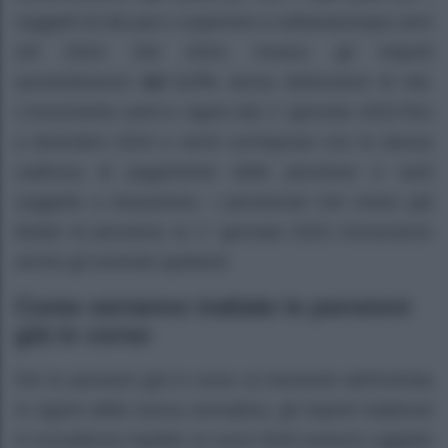
soggetti di età pari o superiore a settantacinque anni
nel 2023. Nel 2024, invece, gli importi
aumenteranno
del 2,7%
senza distinzione di età.
L’incremento sarà in vigore dal 1° gennaio 2023 fino
a dicembre 2024 e verrà corrisposto con la stessa
cadenza di pagamento della pensione e sarà
soggetto a tassazione. I pensionati che erano già
titolari di pensione al 1° gennaio 2023 riceveranno
anche gli arretrati spettanti.
Come verranno trattate le pensioni
già in corso
Per le pensioni già in corso al momento dell’entrata
in vigore della nuova normativa, gli importi trattenuti
in eccedenza rispetto ai nuovi limiti saranno oggetto