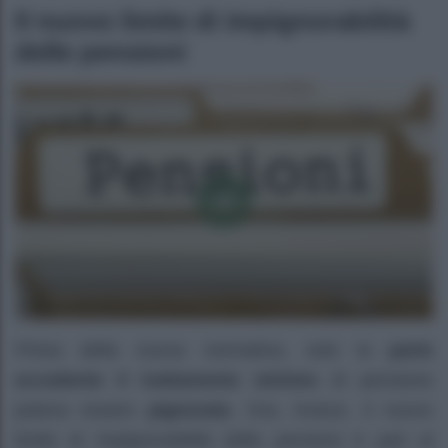
Il nuovo limite di impignorabilità
delle pensioni
Prima della nuova normativa, solo la
parte
eccedente il trattamento minimo
di pensione
poteva essere
pignorata
. Ora, invece, il nuovo
limite di impignorabilità delle pensioni è pari al