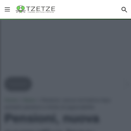
Pensioni
Home
»
News
»
Pensioni, nuova normativa Inps:
aumenti pensioni e limite di pignorabilità
Pensioni, nuova