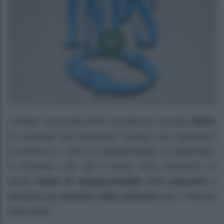
L’Istituto Nazionale della Previdenza Sociale (
INPS
)
ha emanato due importanti circolari che riguardano
le pensioni e i limiti di impignorabilità. In particolare,
la circolare n.38 del 6 aprile 2023 introduce un
nuovo
limite di impignorabilità
delle
pensioni
e
disciplina gli
aumenti delle pensioni
per il triennio
2023-2025.