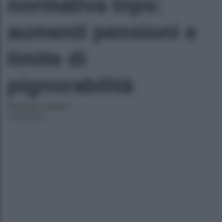
normativa Inps:
aumenti pensioni e
limite di
pignorabilità
Rachele Luttazzi
12/04/2023