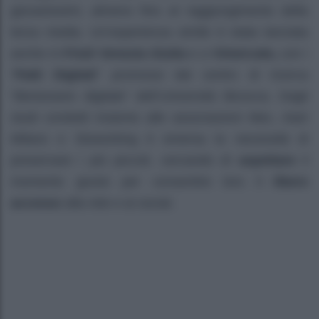
giovanissimi, almeno fino al raggiungimento della
terza media. Un’esperienza simile è stata lanciata
anche in
Friuli Venezia Giulia
e a
Vimercate,
con i
“
Patti Digitali
” promossi dal centro di ricerca
“Benessere digitale” dell’Università Bicocca. Dagli
studi condotti insieme alle associazioni Mec, Aiart
Milano e Sloworking è emersa la necessità di
preservare i più piccoli, cercando di
aspettare
il
momento giusto per consentire loro il
libero
accesso
alla rete e ai social.