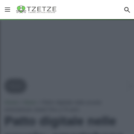
News
Home
»
News
»
Patto digitale nelle scuole:
smartphone vietati fino a 13 anni
Patto digitale nelle