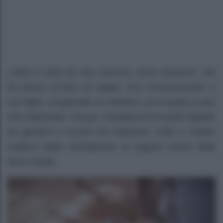
L’idea è nata da una mamma, Anna Garavini, che
ha deciso di fare un regalo “non convenzionale” a
suo figlio, scegliendo un cellulare con il quale si può
solo telefonare. Da qui, l’iniziativa di un patto digitale
tra genitori e scuole nel milanese, volto a vietare
l’utilizzo dello smartphone ai ragazzi prima della
terza media.