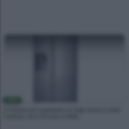
NEWS
Il bonus per acquistare un frigo nuovo a metà
prezzo: ecco di cosa si tratta