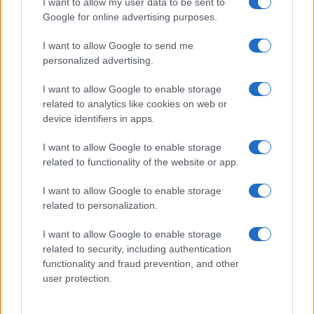
I want to allow my user data to be sent to
Sondaggi Politici: Meloni piace anche a
Google for online advertising purposes.
sinistra
I want to allow Google to send me
personalized advertising.
I want to allow Google to enable storage
related to analytics like cookies on web or
device identifiers in apps.
I want to allow Google to enable storage
CHI SIAMO
related to functionality of the website or app.
I want to allow Google to enable storage
© 2026 - TZETZE - P.IVA 04827280654 - TESTATA REGISTRATA AL
related to personalization.
TRIBUNALE DI NOCERA INFERIORE N. 8/2020 - RG N. 1336/2020
I want to allow Google to enable storage
Privacy e Notifiche
related to security, including authentication
functionality and fraud prevention, and other
Preferenze privacy
user protection.
Mappa del sito