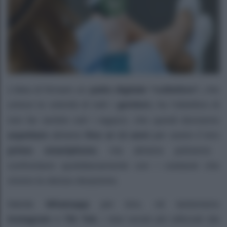
L’idea di firmare un
patto digitale “collettivo”,
che
unisce la volontà di tutti i
genitori,
ha l’obiettivo di
non far sentire soli i ragazzi, che quindi dovranno
aspettare
almeno
fino ai 13 anni
per avere il loro
primo smartphone
, ma almeno potranno
confrontarsi quotidianamente con i coetanei che
vivono la stessa situazione.
Niente
Whatsapp
per loro, né tantomeno
Instagram
e
Tik Tok
, i due social più utilizzati dai