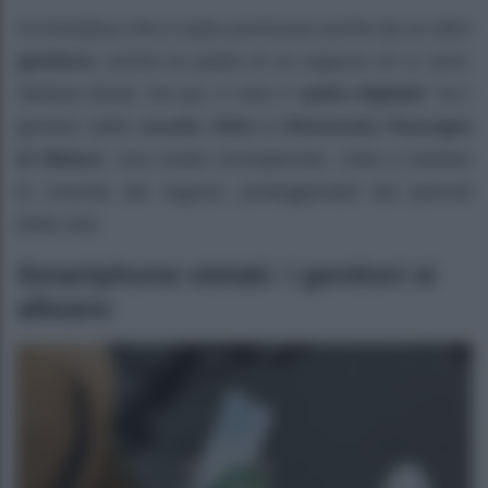
Un’iniziativa che è stata promossa anche da un altro
genitore,
anche lui padre di un ragazzo di 11 anni,
Stefano Boati. Da qui, è nato il “
patto digitale
” tra i
genitori delle
scuole Olmi e Rinnovata Pazzogni
di Milano
: una scelta consapevole, volta a tutelare
la crescita dei ragazzi, proteggendoli dai pericoli
della rete.
Smartphone vietati: i genitori si
alleano