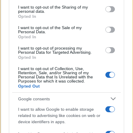
on the IAB’s List of Downstream Participants that may further
I want to opt-out of the Sharing of my
disclose it to other third parties.
personal data.
Opted In
Please note that this website/app uses one or more Google
services and may gather and store information including but
I want to opt-out of the Sale of my
Personal Data.
not limited to your visit or usage behaviour. You may click to
Opted In
grant or deny consent to Google and its third-party tags to
NEWS
use your data for below specified purposes in below Google
I want to opt-out of processing my
consent section.
INPS: la cassa integrazione si può chiedere
Personal Data for Targeted Advertising.
Opted In
anche sotto i 35 gradi, ecco quando
I want to opt-out of Collection, Use,
Retention, Sale, and/or Sharing of my
Personal Data that Is Unrelated with the
Lo sapevi che...
Purposes for which it was collected.
Opted Out
E’ morto Vittorio Prodi, fratello di
Google consents
Romano ed ex parlamentare
I want to allow Google to enable storage
related to advertising like cookies on web or
Giorgia Meloni nel tempio della politica
device identifiers in apps.
americana