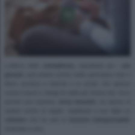
L’utilizzo dello
smartphone,
soprattutto per i
più
giovani
, può essere anche molto pericoloso visto il
libero accesso a internet e ai social, che spesso
creano traumi e disagi fin dalla più tenera età. Ecco
perché una mamma,
Anna Garavini
, ha deciso di
andare contro le regole, regalando a suo figlio un
cellulare
che ha solo le
funzioni indispensabili:
chiamata e sms.