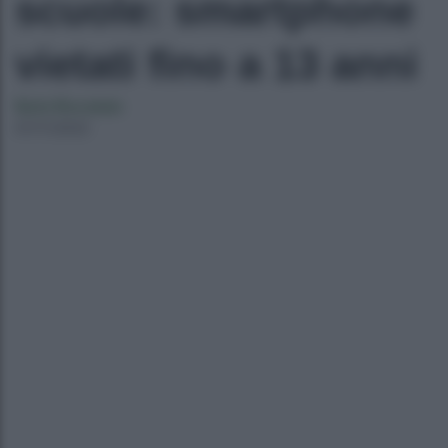
scuole: smartphone
vietati fino a 13 anni
Ilaria Bucataio
07/11/2022