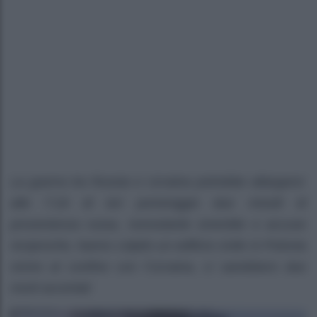
La guerra tra Russia e Ucraina potrebbe allargarsi:
alle 7:19 di ieri pomeriggio due missili di
provenienza russa, nonostante smentite e accuse
reciproche, hanno colpito un edificio civile in Polonia
vicino al confine con l’Ucraina, ci sarebbero due
morti accertati