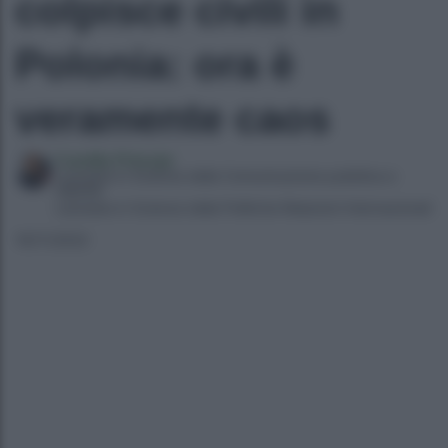
colpisce civili in
Polonia: ora è
veramente caos
Camilla Principi
Laureata in Scienze della Comunicazione pubblica e
digitale
Laureata in Scienze della Politiche Relazioni Internazionali
16/11/2022