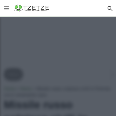
News
Home
»
News
»
Missile russo colpisce civili in Polonia:
ora è veramente caos
Missile russo