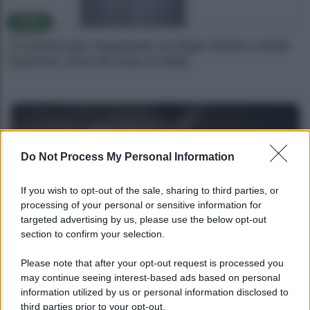
NEWS
Il bonus per acquistare un frigo nuovo a metà
prezzo: ecco di cosa si tratta
Do Not Process My Personal Information
If you wish to opt-out of the sale, sharing to third parties, or
processing of your personal or sensitive information for
targeted advertising by us, please use the below opt-out
section to confirm your selection.
NEWS
Please note that after your opt-out request is processed you
may continue seeing interest-based ads based on personal
Bonus assunzione NEET: tutte le novità
information utilized by us or personal information disclosed to
dell’INPS
third parties prior to your opt-out.