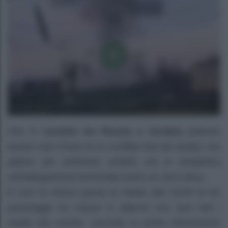
Che lo
scontro tra Russia e Ucraina
potesse
essere solo l’inizio di un conflitto ben più ampio, era
palese per tantissimi analisti ma la tempistica
sull’allargamento territoriale erano un vero rebus.
E così la notizia giunta ai media alle 19:09 di ieri
pomeriggio ha messo in allarme non solo tutti i
media del mondo: secondo le prime informazioni