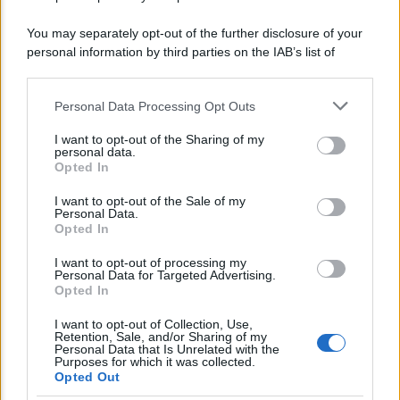
You may separately opt-out of the further disclosure of your
personal information by third parties on the IAB’s list of
downstream participants.
Personal Data Processing Opt Outs
This information may also be disclosed by us to third parties
on the IAB’s List of Downstream Participants that may further
I want to opt-out of the Sharing of my
disclose it to other third parties.
personal data.
Opted In
Please note that this website/app uses one or more Google
services and may gather and store information including but
I want to opt-out of the Sale of my
Personal Data.
not limited to your visit or usage behaviour. You may click to
Opted In
grant or deny consent to Google and its third-party tags to
NEWS
use your data for below specified purposes in below Google
I want to opt-out of processing my
consent section.
INPS: la cassa integrazione si può chiedere
Personal Data for Targeted Advertising.
Opted In
anche sotto i 35 gradi, ecco quando
I want to opt-out of Collection, Use,
Retention, Sale, and/or Sharing of my
Personal Data that Is Unrelated with the
Lo sapevi che...
Purposes for which it was collected.
Opted Out