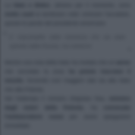
La
Nato e Biden
, almeno per il momento, sono
molto cauti e
sembrano voler sminuire l’accaduto,
queste le parole del presidente americano
E’ improbabile dalla traiettoria che sia stato
sparato dalla Russia, ma vedremo
Mentre una nota della Nato ha rivelato che un
aereo
che sorvolato la zona
ha potuto tracciare il
missile
, fornendo così maggiori dati sia alla Nato
che alla Polonia.
Nel frattempo il ministro Zbigniew Rau,
ministro
degli esteri della Polonia
, ha
convocato
l’ambasciatore russo
per avere spiegazioni
immediate.