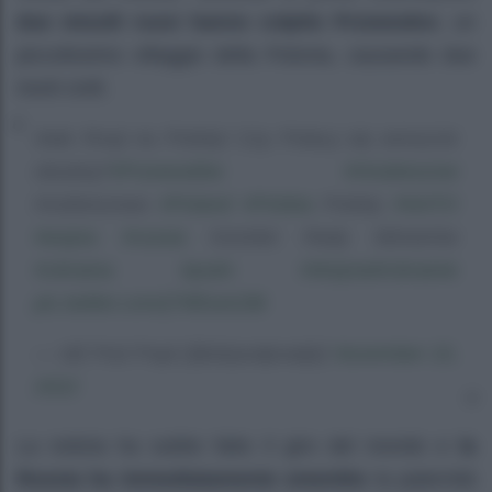
due missili russi hanno colpito Przewodov
, un
piccolissimo villaggio della Polonia, causando due
morti civili.
Atak Rosji na Polskę! Czy Polacy się wreszcie
#Przewodów
#Hrubieszow
obudzą?
#Poland
#Polska
#NATO
Hrubieszowa
Polskę
#wojna
#russia
Komitet Rady Ministrów
#Ukraina
#putin
#WojnaWUkrainie
pic.twitter.com/jT9fDuKZiB
November 15,
— Idź Pod Prąd (@idzpodpradpl)
2022
La notizia ha subito fatto il giro del mondo e
la
Russia ha immediatamente smentito
la paternità