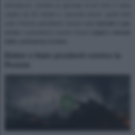
dell’attacco: durante la giornata di ieri Kiev è stata
colpita da 90 missili e, secondo alcuni, quelli finiti
sulla Polonia potrebbero essere stati
lanciati o per
errore
o potrebbero essere missili
colpiti e deviati
dalla contraerea ucraina
.
Biden e Nato prudenti contro la
Russia