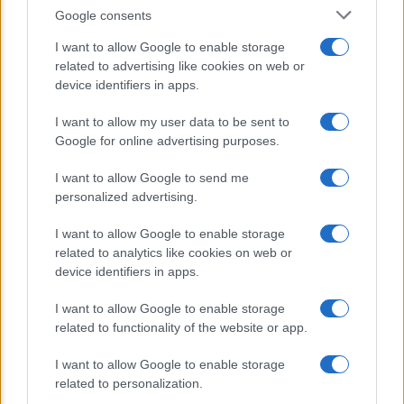
E’ morto Vittorio Prodi, fratello di
Google consents
Romano ed ex parlamentare
I want to allow Google to enable storage
related to advertising like cookies on web or
Giorgia Meloni nel tempio della politica
device identifiers in apps.
americana
I want to allow my user data to be sent to
Sondaggi Politici: Meloni piace anche a
Google for online advertising purposes.
sinistra
I want to allow Google to send me
personalized advertising.
I want to allow Google to enable storage
related to analytics like cookies on web or
device identifiers in apps.
I want to allow Google to enable storage
CHI SIAMO
related to functionality of the website or app.
I want to allow Google to enable storage
© 2026 - TZETZE - P.IVA 04827280654 - TESTATA REGISTRATA AL
related to personalization.
TRIBUNALE DI NOCERA INFERIORE N. 8/2020 - RG N. 1336/2020