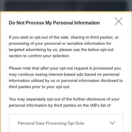
Do Not Process My Personal Information
If you wish to opt-out of the sale, sharing to third parties, or
processing of your personal or sensitive information for
targeted advertising by us, please use the below opt-out
section to confirm your selection.
NEWS
Please note that after your opt-out request is processed you
may continue seeing interest-based ads based on personal
Bonus assunzione NEET: tutte le novità
information utilized by us or personal information disclosed to
dell’INPS
third parties prior to your opt-out.
You may separately opt-out of the further disclosure of your
personal information by third parties on the IAB’s list of
downstream participants.
Personal Data Processing Opt Outs
This information may also be disclosed by us to third parties
on the IAB’s List of Downstream Participants that may further