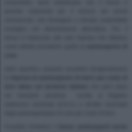
Innanzitutto, bene sottolineare che il bonus è
previsto solamente per il rinnovo dei veicoli
commerciali, che divengano a elevata sostenibilità
ecologica con alimentazione alternativa. Poi, il
bonus è indirizzato alle sole imprese che abbiano
come attività prevalente quella di
autotrasporto di
cose.
Nello specifico, possono accedere all’agevolazione
le
imprese di autotrasporto di merci per conto di
terzi attive sul territorio italiano
che però siano
nel momento presente iscritte al Registro
elettronico nazionale (R.E.N.) e all’albo nazionale
degli autotrasportatori di cose per conto di terzi.
Possibile richiedere il
bonus autotrasporti anche