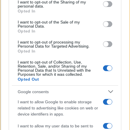
I want to opt-out of the Sharing of my
disclose it to other third parties.
personal data.
Opted In
Please note that this website/app uses one or more Google
services and may gather and store information including but
I want to opt-out of the Sale of my
Personal Data.
not limited to your visit or usage behaviour. You may click to
Opted In
grant or deny consent to Google and its third-party tags to
NEWS
use your data for below specified purposes in below Google
I want to opt-out of processing my
consent section.
INPS: la cassa integrazione si può chiedere
Personal Data for Targeted Advertising.
Opted In
anche sotto i 35 gradi, ecco quando
I want to opt-out of Collection, Use,
Retention, Sale, and/or Sharing of my
Personal Data that Is Unrelated with the
Lo sapevi che...
Purposes for which it was collected.
Opted Out
E’ morto Vittorio Prodi, fratello di
Google consents
Romano ed ex parlamentare
I want to allow Google to enable storage
related to advertising like cookies on web or
Giorgia Meloni nel tempio della politica
device identifiers in apps.
americana
I want to allow my user data to be sent to