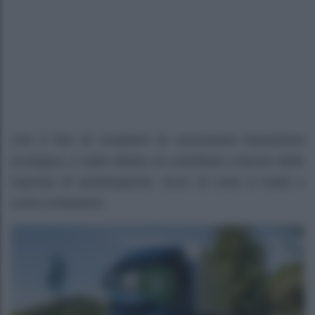
Con il fine di compiere la necessaria transizione
ecologica, è stato ideato un contributo a favore delle
imprese di autotrasporto. Ecco di cosa si tratta e
come richiederlo.