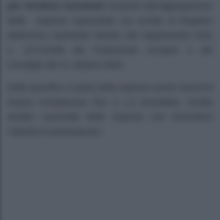
per
strutture societarie
risultanti dall’aggregazione
delle imprese sopracitate ma iscritte al Registro
elettronico nazionale istituito dal regolamento (CE)
n. 1071/2009 del Parlamento europeo e del
Consiglio del 21 ottobre 2009.
Nello specifico si parla delle imprese aventi veicoli di
massa complessiva fino a 1,5 tonnellate, iscritte
all’albo nazionale delle imprese che esercitano
l’attività di autotrasporto.