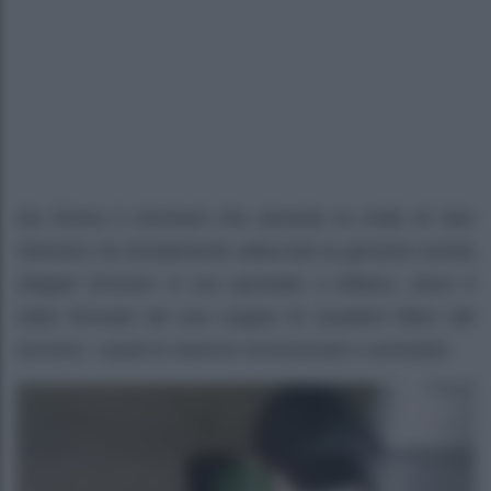
Da Roma il clochard che durante la notte di San
Silvestro ha brutalmente attaccato la giovane turista
Abigail Dresner si era spostato a Milano, dove è
stato fermato da una coppia di carabieri liberi dal
servizio, i quali lo hannno riconosciuto e arrestato.