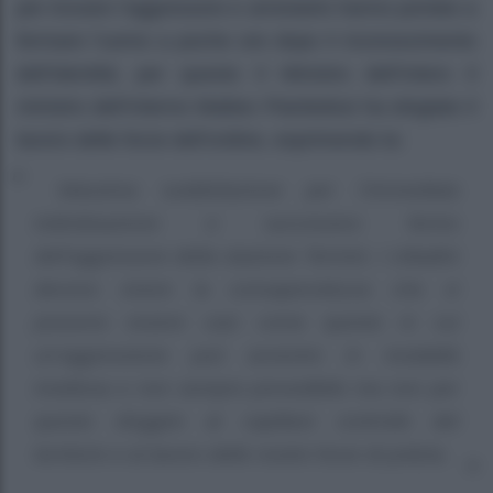
per trovare l’aggressore e arrestarlo hanno portato a
fermare l’uomo a poche ore dopo il riconoscimento
dell’identità; per questo il Ministro dell’Intero Il
ministro dell’Interno Matteo Piantedosi ha elogiato il
lavoro delle forze dell’ordine, esprimendo la:
Massima soddisfazione per l’immediata
individuazione e successivo fermo
dell’aggressore della stazione Termini. I cittadini
devono vivere la consapevolezza che vi
possono essere casi come questo in cui
un’aggressione può avvenire in modalità
insidiosa e non sempre prevedibile ma non per
questo sfuggire al capillare controllo del
territorio e al lavoro delle nostre forze di polizia.