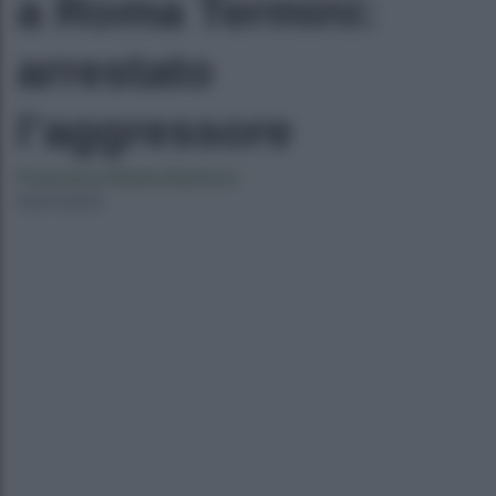
a Roma Termini:
arrestato
l’aggressore
Francesca Naima Bartocci
04/01/2023