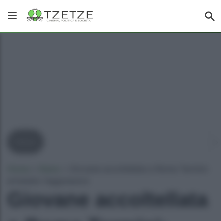
News
Home
»
News
»
Giovane accoltellata a Roma Termini:
arrestato l’aggressore
Giovane accoltellata