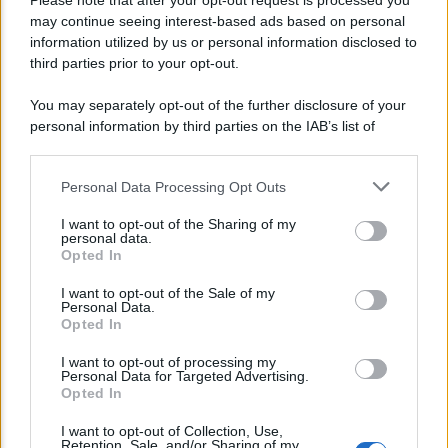
Please note that after your opt-out request is processed you
may continue seeing interest-based ads based on personal
Bonus assunzione NEET: tutte le novità
information utilized by us or personal information disclosed to
dell’INPS
third parties prior to your opt-out.
You may separately opt-out of the further disclosure of your
personal information by third parties on the IAB’s list of
downstream participants.
Personal Data Processing Opt Outs
This information may also be disclosed by us to third parties
on the IAB’s List of Downstream Participants that may further
I want to opt-out of the Sharing of my
disclose it to other third parties.
personal data.
Opted In
Please note that this website/app uses one or more Google
services and may gather and store information including but
I want to opt-out of the Sale of my
Personal Data.
not limited to your visit or usage behaviour. You may click to
Opted In
grant or deny consent to Google and its third-party tags to
NEWS
use your data for below specified purposes in below Google
I want to opt-out of processing my
consent section.
INPS: la cassa integrazione si può chiedere
Personal Data for Targeted Advertising.
Opted In
anche sotto i 35 gradi, ecco quando
I want to opt-out of Collection, Use,
Retention, Sale, and/or Sharing of my