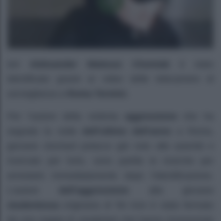
Ieri
Aleksander Mateusz Chomiak
è stato
identificato grazie ai video delle telecamere di
sorveglianza a
Roma Termini.
Per l’autore della violenta
aggressione
che ha
segnato la notte
dell’ultimo dell’anno
a Roma,
giovane clochard polacco già noto alle autorità e
ricercato per furto, sono partite le ricerche per
arrestarlo immediatamente dopo l’identificazione.
L’autore
dell’aggressione
alla giovane
studentessa
originaria di Tel Aviv è stato fermato
da una coppia di carabinieri che hanno riconosciuto