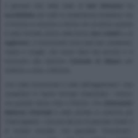
Il giovane che nella notte di
San Silvestro
ha
accoltellato
più volte la studentessa israeliana che
si trovava in vacanza a Roma con un’amica quando
è stato fermato aveva nella borsa
due coltelli
e un
taglierino
. A riconoscerlo sono stati due carabinieri,
marito e moglie, che erano liberi dal servizio e si
trovavano alla stazione
Centrale di Milano
per
rientrare a casa, a Brescia.
Una volta riconosciuto il volto dell’aggressore i due
carabinieri lo hanno fermato chiamando i rinforzi;
ora quando hanno visto il 25enne. Ora
Aleksander
Mateusz Chomiak
è stato portato in caserma per
l’interrogatorio. L’accusa dai pm di piazzale Clodio è
di tentato omicidio, che parrebbe “immotivato”,