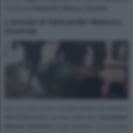
l’identità di
Aleksander Mateusz Chomiak
.
L’arresto di
Aleksander Mateusz
Chomiak
Non era stato ancora fermato perché dal momento
dell’identificazione non era chiaro dove
Aleksander
Mateusz Chomiak
si fosse spostato, ma le ricerche