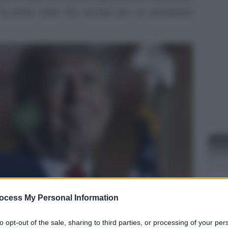
 la prima volta che accade per un presidente
ocess My Personal Information
a in prima pagina sui giornali di oggi: l’ex
NEW
Trump
è stato
accusato di oltre 30 capi
to opt-out of the sale, sharing to third parties, or processing of your per