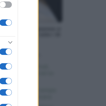
S
PS: la cassa integrazione si
ò chiedere anche sotto i 35
adi, ecco quando
o sapevi che...
 morto Vittorio Prodi,
atello di Romano ed ex
rlamentare
orgia Meloni nel tempio
lla politica americana