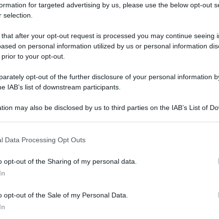
formation for targeted advertising by us, please use the below opt-out s
Il
gini sarebbe stato principalmente il fatto che
 selection.
fr
ri a una donna,
la pornostar Stormy Daniels,
ec
 that after your opt-out request is processed you may continue seeing i
ne.
ased on personal information utilized by us or personal information dis
 prior to your opt-out.
presidente
americano a essere
incriminato
.
 che si tratta di una caccia alle streghe:
rately opt-out of the further disclosure of your personal information by
he IAB’s list of downstream participants.
 una interferenza elettorale, una caccia alle
tion may also be disclosed by us to third parties on the IAB’s List of 
Biden.
 that may further disclose it to other third parties.
NEW
 that this website/app uses one or more Google services and may gath
 ripercussioni sulla
corsa alla Casa bianca
del
l Data Processing Opt Outs
including but not limited to your visit or usage behaviour. You may click 
Bo
 certo a
Donald Trump
di candidarsi. Uno degli
 to Google and its third-party tags to use your data for below specifi
le
o opt-out of the Sharing of my personal data.
ogle consent section.
eles, riferisce al New York Times che Trump si
In
a
procura di Manhattan
per rispondere dei capi
o opt-out of the Sale of my Personal Data.
In