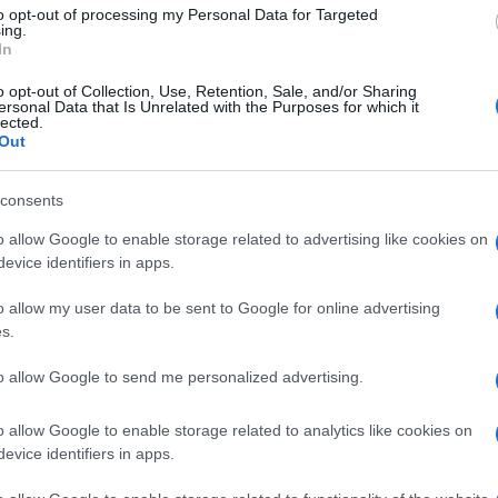
iminato: su di lui
to opt-out of processing my Personal Data for Targeted
ing.
d’accusa
In
o opt-out of Collection, Use, Retention, Sale, and/or Sharing
NEW
ersonal Data that Is Unrelated with the Purposes for which it
lected.
IN
Out
pu
gr
consents
o allow Google to enable storage related to advertising like cookies on
L
evice identifiers in apps.
E’
o allow my user data to be sent to Google for online advertising
s.
fr
pa
to allow Google to send me personalized advertising.
Gi
o allow Google to enable storage related to analytics like cookies on
de
evice identifiers in apps.