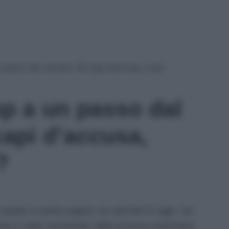
passo dal carcere: 30 capi d’accusa, cosa
p a un passo dal
capi d’accusa,
?
quella in prima pagina sui giornali di oggi: l’ex
p è stato incriminato dalla procura americana