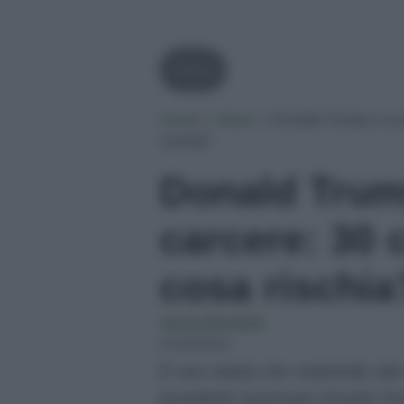
News
Home
»
News
»
Donald Trump a un 
rischia?
Donald Trum
carcere: 30 
cosa rischia
Jenny Bertoldo
31/03/2023
È una notizia che sorprende tutti 
presidente americano Donald Trum