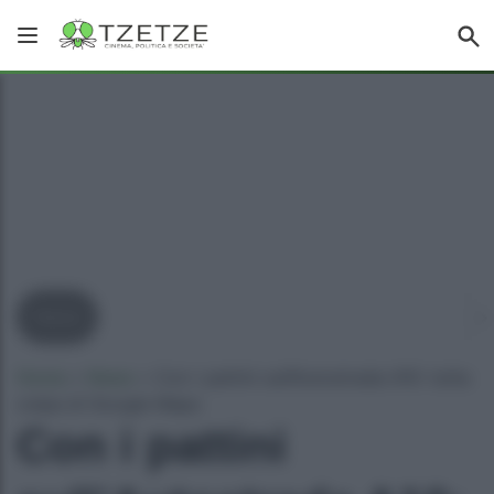
News
Home
»
News
»
Con i pattini sull’Autostrada A10: tutta
colpa di Google Maps
Con i pattini