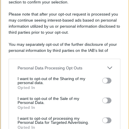
section to confirm your selection.
NEWS
Please note that after your opt-out request is processed you
may continue seeing interest-based ads based on personal
Bonus assunzione NEET: tutte le novità
information utilized by us or personal information disclosed to
dell’INPS
third parties prior to your opt-out.
You may separately opt-out of the further disclosure of your
personal information by third parties on the IAB’s list of
downstream participants.
Personal Data Processing Opt Outs
This information may also be disclosed by us to third parties
on the IAB’s List of Downstream Participants that may further
I want to opt-out of the Sharing of my
disclose it to other third parties.
personal data.
Opted In
Please note that this website/app uses one or more Google
services and may gather and store information including but
I want to opt-out of the Sale of my
Personal Data.
not limited to your visit or usage behaviour. You may click to
Opted In
grant or deny consent to Google and its third-party tags to
NEWS
use your data for below specified purposes in below Google
I want to opt-out of processing my
consent section.
INPS: la cassa integrazione si può chiedere
Personal Data for Targeted Advertising.
Opted In
anche sotto i 35 gradi, ecco quando