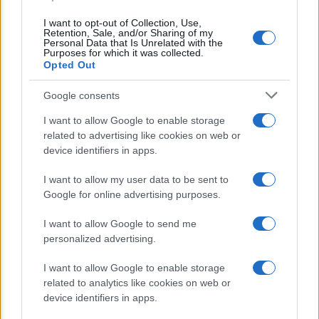
I want to opt-out of Collection, Use,
Retention, Sale, and/or Sharing of my
Personal Data that Is Unrelated with the
Lo sapevi che...
Purposes for which it was collected.
Opted Out
E’ morto Vittorio Prodi, fratello di
Google consents
Romano ed ex parlamentare
I want to allow Google to enable storage
related to advertising like cookies on web or
Giorgia Meloni nel tempio della politica
device identifiers in apps.
americana
I want to allow my user data to be sent to
Sondaggi Politici: Meloni piace anche a
Google for online advertising purposes.
sinistra
I want to allow Google to send me
personalized advertising.
I want to allow Google to enable storage
related to analytics like cookies on web or
device identifiers in apps.