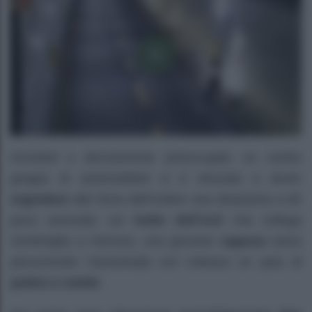
Increduli e decisamente preoccupati, un nutrito
gruppo di automobilisti si è ritrovato a dover
segnalare
alle forze dell’ordine una situazione a dir
poco anomala: sul
tratto dell’A10
che collega
Ventimiglia a Genova, una giovane
ragazza
stava
percorrendo l’autostrada con indosso un paio di
pattini a rotelle
.