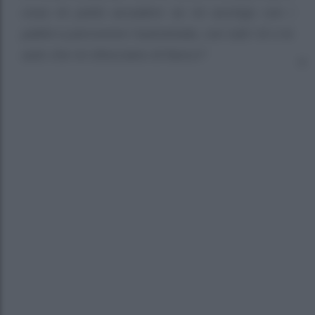
cosa mi potrà accadere se mi accingo con i
pattini a percorrere l’autostrada, con tutti i tir e le
auto che mi sfrecciano di fianco?