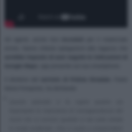
Gli agenti, anche loro
increduli
per il madornale
errore, hanno chiesto spiegazioni alla ragazza che
avrebbe risposto di aver seguito le indicazioni di
Google Maps
, app presente sul suo smartphone.
Il direttore del
servizio di Polizia Stradale
, Paolo
Maria Pomponio, ha dichiarato
Questo episodio ci fa capire quanto sia
importante la mancanza di consapevolezza dei
rischi che si corrono quando si sta sulla strada
in modo scellerato. Che ci vuole a comprendere