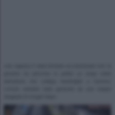
Una ragazza è stata fermata sul Autostrada A10: la
giovane ha percorso in pattini un lungo tratto
dell’arteria che collega Ventimiglia a Genova.
L’errore sarebbe stato generato da una mappa
sbagliata di Google Maps