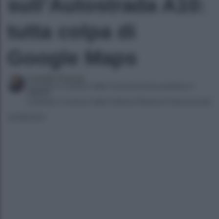
sull’Autostrada A10:
tutta colpa di
Google Maps
Camilla Principi
Laureata in Scienze della Comunicazione pubblica e
digitale
Laureata in Scienze della Politiche Relazioni Internazionali
22/08/2022