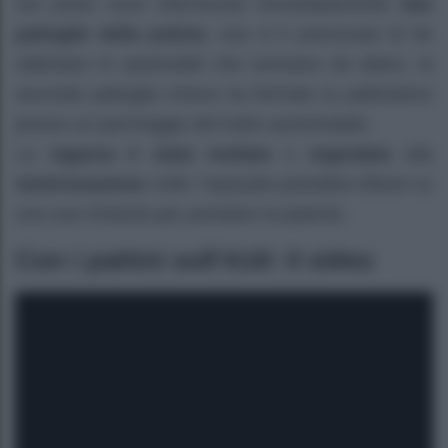
Sul posto sono intervenute immediatamente
due
pattuglie della polizia
: una si è premurata di far
rallentare le automobili che venivano da dietro, la
seconda pattuglia invece ha fermato la pattinatrice
presso un parcheggio del tratto autostradale.
La
ragazza è stata multata
e
segnalata
alla
motorizzazione
civile: l’episodio potrebbe influire su
una sua richiesta per prendere la patente.
Con i pattini sull’A10: il video