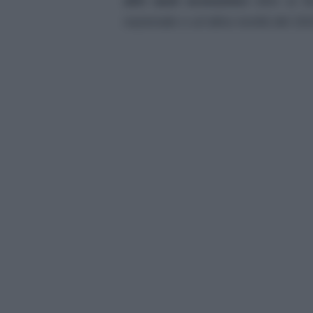
altri aiuti economici
oltre ai B
nazionale o un’altra novità del 20