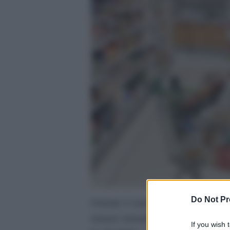
Do Not Pr
Prende il nome di
Carta rispar
misure introdotte dal governo con
If you wish 