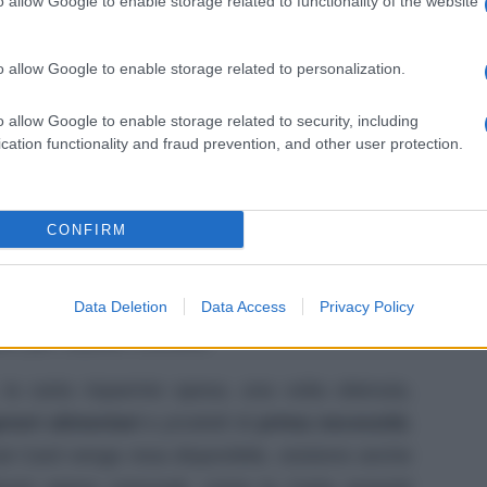
So
o allow Google to enable storage related to functionality of the website
 consultando la Legge di Bilancio 2023 (art. 78,
pi
ome il decreto debba essere emanato entro 60
o allow Google to enable storage related to personalization.
 legge stessa (ovvero il 1° gennaio 2023)
o allow Google to enable storage related to security, including
pubblicato, è necessario che i
nuclei familiari
cation functionality and fraud prevention, and other user protection.
re a 15.000 euro
presentino l’attestazione ISEE
CONFIRM
d
sarà necessario
rivolgersi ai Comuni di
gestiranno la misura e accoglieranno dunque
lizzare i fondi stanziati dal Governo,
ripartiti
Data Deletion
Data Access
Privacy Policy
dini per ciascun Comune.
la carta risparmio spesa, una volta ottenuta,
eneri alimentari
e
prodotti
di
prima necessità
;
al Card venga resa disponibile, esistono anche