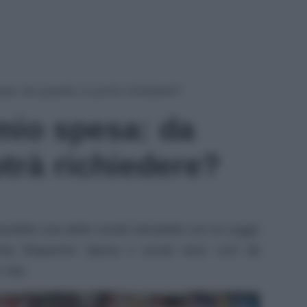
esa: da quando si potrà richiedere?
mio spesa: da
trà richiedere?
nibile una delle novità introdotte con la Legge
arta Risparmio Spesa o social card, così da
 vita.