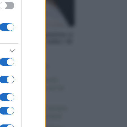
S
PS: la cassa integrazione si
ò chiedere anche sotto i 35
adi, ecco quando
o sapevi che...
 morto Vittorio Prodi,
atello di Romano ed ex
rlamentare
orgia Meloni nel tempio
lla politica americana