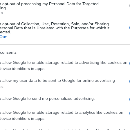
to opt-out of processing my Personal Data for Targeted
ing.
In
o opt-out of Collection, Use, Retention, Sale, and/or Sharing
NEW
ersonal Data that Is Unrelated with the Purposes for which it
lected.
IN
Out
pu
gr
consents
o allow Google to enable storage related to advertising like cookies on
L
evice identifiers in apps.
a quale il Governo ha stanziato
500 milioni di
E’
o allow my user data to be sent to Google for online advertising
; è dunque impossibile richiederla per quanto
s.
fr
nti, dovrebbero mancare
pochi giorni al via
pa
to allow Google to send me personalized advertising.
Gi
o allow Google to enable storage related to analytics like cookies on
zione sia accessibile è un
decreto attuativo
de
evice identifiers in apps.
pubblicato entro il primo marzo 2023.
Almeno