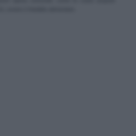
uoni spesa comunali, come la Carta acquisti
23, ovvero il Reddito alimentare.