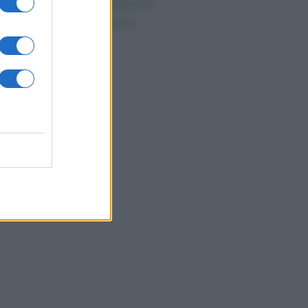
ndaggi Politici: Meloni
ace anche a sinistra