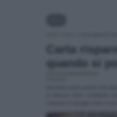
Bonus
Home
»
News
»
Carta risparmio sp
Carta rispar
quando si po
Francesca Naima Bartocci
27/02/2023
Dovrebbe essere presto resa dispo
di Bilancio 2023, cosiddetta C
sostenere le famiglie contro il caro