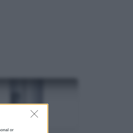
S
sonal or