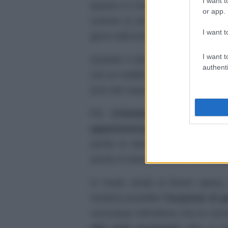
I want t
questo è il termine che si ottiene
or app.
comma 2) perché si chiarisce c
I want t
giorni dall’entrata in vigore della
I want t
Quando il decreto verrà dunque 
authenti
con un reddito
ISEE
non superio
(uno dei requisiti fondamentali).
Per
richiedere la Social Car
appartenenza,
i quali appunto 
anche le domande, per poi
uti
anche in base al numero dei citta
In modo simile ai Buoni spesa, 
renderà possibile
l’acquisto di g
comunque nell’attesa che la Soci