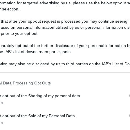
cato per
l’aumento dei prezzi,
la social card
formation for targeted advertising by us, please use the below opt-out s
Il
 selection.
fr
pesa
che però sono
spendibili
esclusivamente
ec
 that after your opt-out request is processed you may continue seeing i
ased on personal information utilized by us or personal information dis
rmio spesa
ha creato confusione specialmente
 prior to your opt-out.
cquisti dell’INPS; in realtà la social card
rately opt-out of the further disclosure of your personal information by
utto nuova
erogata e gestita dai Comuni e
he IAB’s list of downstream participants.
dimostrino di avere un
ISEE
non superiore
ai
tion may also be disclosed by us to third parties on the IAB’s List of 
 that may further disclose it to other third parties.
NEW
spesa: come e quando
 that this website/app uses one or more Google services and may gath
l Data Processing Opt Outs
including but not limited to your visit or usage behaviour. You may click 
Bo
 to Google and its third-party tags to use your data for below specifi
le
o opt-out of the Sharing of my personal data.
ogle consent section.
In
o opt-out of the Sale of my Personal Data.
In