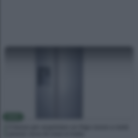
NEWS
Il bonus per acquistare un frigo nuovo a metà
prezzo: ecco di cosa si tratta