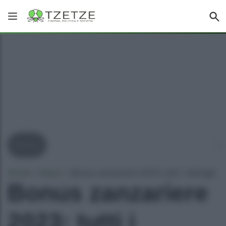
Bonus
Home
»
News
»
Bonus zanzariere 2023: tutti i dettagli
Bonus zanzariere
2023: tutti i