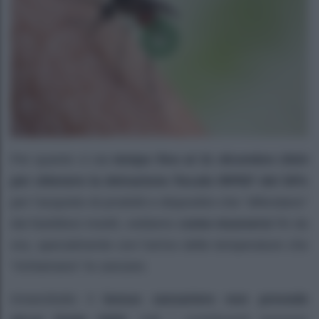
Per quanto ci sia
tempo fino al 31 dicembre 2024
per ottenere la detrazione fiscale IRPEF del 50%
per l’acquisto di prodotti e dispositivi che “difendano”
dai fastidiosi insetti, vediamo
come muoversi
fin da
ora, specialmente con l’arrivo delle temperature che
“richiamano” le zanzare.
Innanzitutto il
bonus zanzariere non prevede