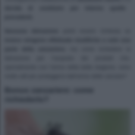
decida di sostituire per interno quelle
precedenti.
Nessuna detrazione
potrà essere richiesta se
invece vengono effettuate modifiche a solo una
parte della zanzariera
; ma come richiedere la
detrazione per l’acquisto dei prodotti che,
specialmente con l’arrivo della bella stagione, sono
molto utili per proteggersi dall’arrivo delle zanzare?
Bonus zanzariere: come
richiederlo?