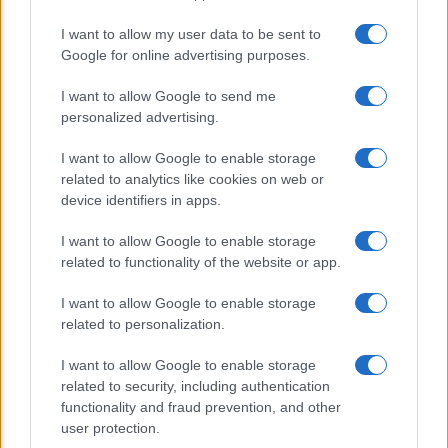
americana
I want to allow my user data to be sent to
Sondaggi Politici: Meloni piace anche a
Google for online advertising purposes.
sinistra
I want to allow Google to send me
personalized advertising.
I want to allow Google to enable storage
related to analytics like cookies on web or
device identifiers in apps.
I want to allow Google to enable storage
CHI SIAMO
related to functionality of the website or app.
I want to allow Google to enable storage
© 2026 - TZETZE - P.IVA 04827280654 - TESTATA REGISTRATA AL
related to personalization.
TRIBUNALE DI NOCERA INFERIORE N. 8/2020 - RG N. 1336/2020
I want to allow Google to enable storage
Privacy e Notifiche
related to security, including authentication
functionality and fraud prevention, and other
Preferenze privacy
user protection.