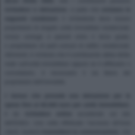
alcun limite ISEE
; tutti i contribuenti possono
richiedere
la
detrazione
, a patto che
esistano le
seguenti condizioni
: il richiedente deve essere
proprietario di singole unità immobiliari residenziali,
inclusi coniuge e parenti entro il terzo grado,
o proprietario di parti comuni di edifici residenziali.
Altrimenti, è richiesto che il contribuente abbia diritto
reale sull’unità immobiliare oppure se è affittuario o
comodatario, è necessario il via libera del
proprietario dell’immobile.
Il
bonus che prevede una detrazione per le
spese fino ai 60.000 euro per unità immobiliare
,
è da
richiedere online
accedendo sul sito
dell’ENEA. Una volta effettuato l’accesso all’Area
Utenti, basterà
trasmettere la comunicazione
, che