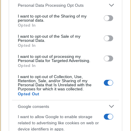
Personal Data Processing Opt Outs
This information may also be disclosed by us to third parties
on the IAB’s List of Downstream Participants that may further
I want to opt-out of the Sharing of my
disclose it to other third parties.
personal data.
Opted In
Please note that this website/app uses one or more Google
services and may gather and store information including but
I want to opt-out of the Sale of my
Personal Data.
not limited to your visit or usage behaviour. You may click to
Opted In
grant or deny consent to Google and its third-party tags to
NEWS
use your data for below specified purposes in below Google
I want to opt-out of processing my
consent section.
INPS: la cassa integrazione si può chiedere
Personal Data for Targeted Advertising.
Opted In
anche sotto i 35 gradi, ecco quando
I want to opt-out of Collection, Use,
Retention, Sale, and/or Sharing of my
Personal Data that Is Unrelated with the
Lo sapevi che...
Purposes for which it was collected.
Opted Out
E’ morto Vittorio Prodi, fratello di
Google consents
Romano ed ex parlamentare
I want to allow Google to enable storage
related to advertising like cookies on web or
Giorgia Meloni nel tempio della politica
device identifiers in apps.