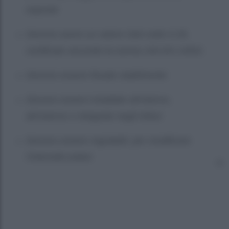
esposte
Devono avere un valore Gtot sotto 0,35,
certificato secondo la norma UNI EN 14501
Devono essere fissate stabilmente
Devono essere installate all’interno,
all’esterno o integrate negli infissi
Devono essere regolabili, per modificare
l’intensità solare