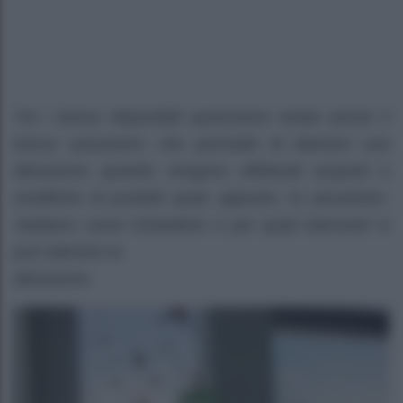
Tra i bonus disponibili quest’anno esiste anche il
bonus zanzariere, che permette di ottenere una
detrazione quando vengono effettuati acquisti e
modifiche di prodotti quali, appunto, le zanzariere.
Vediamo come richiederlo e per quali interventi si
può ottenere la
detrazione.