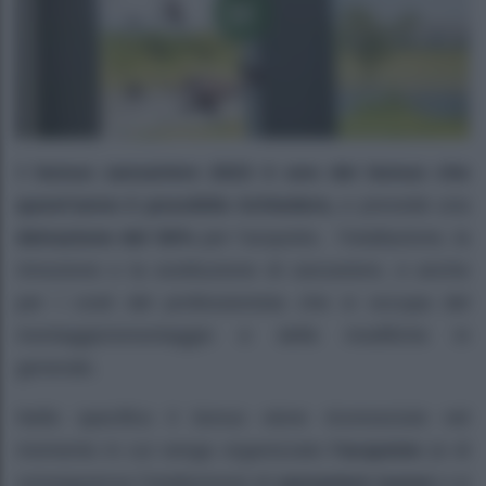
Il
bonus zanzariere 2023 è uno dei bonus che
quest’anno è possibile richiedere,
e prevede una
detrazione del 50%
per l’acquisto, l’istallazione, la
rimozione o la sostituzione di zanzariere, e anche
per i costi del professionista che si occupa del
montaggio/smontaggio e delle modifiche in
generale.
Nello specifico il bonus viene riconosciuto nel
momento in cui venga organizzato
l’acquisto
(e di
conseguenza l’istallazione) di
zanzariere nuove
o si