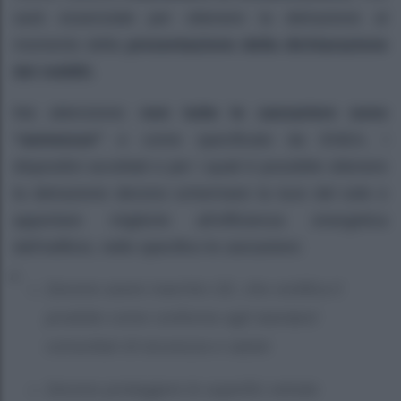
sarà essenziale per ottenere la detrazione al
momento della
presentazione della dichiarazione
dei redditi.
Ma attenzione:
non tutte le zanzariere sono
“ammesse”
e come specificato da ENEA, i
dispositivi accettati e per i quali è possibile ottenere
la detrazione devono schermare la luce del sole e
apportare migliorie all’efficienza energetica
dell’edificio, nello specifico le zanzariere:
Devono avere marchio CE, che certifica il
prodotto come conforme agli standard
comunitari di sicurezza e salute
Devono proteggere le superfici vetrate