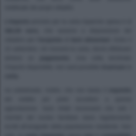
reddituale dei propri cittadini.
L’importo
previsto per la carta risparmio spesa è di
382,50 euro,
che saranno a disposizione del
cittadino per
l’acquisto
di
beni alimentari
. Entro il
15 settembre, chi riceverà la carta, dovrà effettuare
almeno un
pagamento.
Una volta terminato
l’importo disponibile, non sarà possibile
ricaricare
la
carta.
Va sottolineato, inoltre, che non basta il
requisito
del reddito per poter accedere a questa
agevolazione. Sarà infatti necessario che tutti i
membri del nucleo familiare siano regolarmente
iscritti all’anagrafe della popolazione residente. Non
solo, la
carta risparmio
spesa
non
è
compatibile