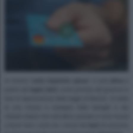
Si chiama “
carta risparmio spesa
“, e sarà
attiva
a
partire dal
luglio 2023
, come previsto dal governo in
fase di approvazione della legge di bilancio. Si tratta
di una misura a sostegno delle famiglie e dei
cittadini italiani che nell’ultimo periodo si sono trovati
a dover fare i conti con i rincari dei
beni
di consumo