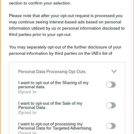
section to confirm your selection.
NEWS
Please note that after your opt-out request is processed you
may continue seeing interest-based ads based on personal
Bonus assunzione NEET: tutte le novità
information utilized by us or personal information disclosed to
dell’INPS
third parties prior to your opt-out.
You may separately opt-out of the further disclosure of your
personal information by third parties on the IAB’s list of
downstream participants.
Personal Data Processing Opt Outs
This information may also be disclosed by us to third parties
on the IAB’s List of Downstream Participants that may further
I want to opt-out of the Sharing of my
disclose it to other third parties.
personal data.
Opted In
Please note that this website/app uses one or more Google
services and may gather and store information including but
I want to opt-out of the Sale of my
Personal Data.
not limited to your visit or usage behaviour. You may click to
Opted In
grant or deny consent to Google and its third-party tags to
NEWS
use your data for below specified purposes in below Google
I want to opt-out of processing my
consent section.
INPS: la cassa integrazione si può chiedere
Personal Data for Targeted Advertising.
Opted In