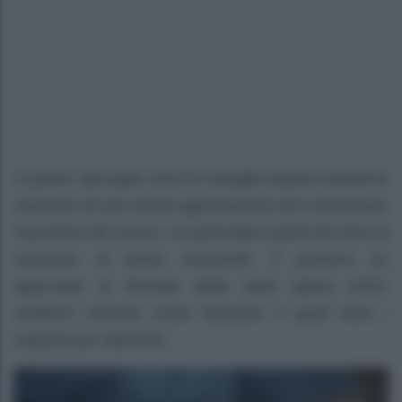
A partire dal luglio 2023 le famiglie italiane potranno
usufruire di una nuova agevolazione per contrastare
l’aumento dei prezzi, in particolare quelli dei beni di
consumo di prima necessità. Il governo ha
approvato la formula della carta spesa 2023:
vediamo insieme come funziona e quali sono i
requisiti per ottenerla.