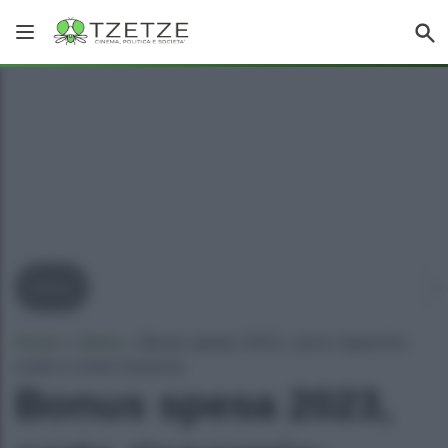
News
Home
»
News
»
Bonus spesa 2023, carta risparmio:
cos’è e come funziona
Bonus spesa 2023,