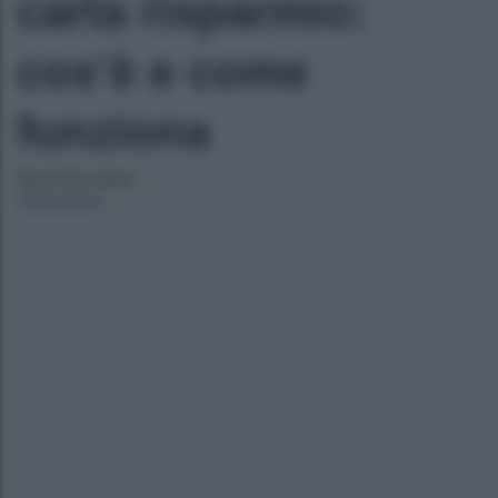
carta risparmio:
cos’è e come
funziona
Ilaria Bucataio
27/04/2023