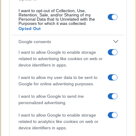
anche sotto i 35 gradi, ecco quando
I want to opt-out of Collection, Use,
Retention, Sale, and/or Sharing of my
Personal Data that Is Unrelated with the
Lo sapevi che...
Purposes for which it was collected.
Opted Out
E’ morto Vittorio Prodi, fratello di
Google consents
Romano ed ex parlamentare
I want to allow Google to enable storage
related to advertising like cookies on web or
Giorgia Meloni nel tempio della politica
device identifiers in apps.
americana
I want to allow my user data to be sent to
Sondaggi Politici: Meloni piace anche a
Google for online advertising purposes.
sinistra
I want to allow Google to send me
personalized advertising.
I want to allow Google to enable storage
related to analytics like cookies on web or
device identifiers in apps.