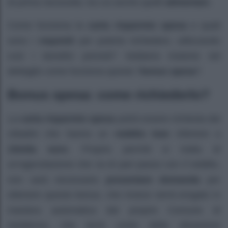
di prima necessità, tra cui anche quelli
alimentari.
Come funziona la
carta risparmio spesa
e quali
sono i
requisiti
per poterla richiedere, utilizzando
così i benefici previsti? Vediamo insieme nel
dettaglio come funziona questo “
bonus spesa
“!
Bonus spesa: come richiederlo?
La
carta risparmio spesa
potrà essere richiesta dai
cittadini che hanno un
reddito Isee
inferiore a
15mila euro
. Proprio perché si tratta di
un’agevolazione che va di pari passo con il reddito,
non sarà necessario
presentare domanda
per
ottenere questo bonus, che invece verrà erogato in
maniera automatica dal proprio Comune di
residenza, che terrà conto della situazione