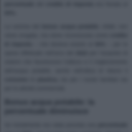
percentuale
del
credito di imposta
era fissata al
50%.
La somma del
bonus acqua potabile
, infatti, non
viene erogata, ma viene riconosciuta come
credito
di imposta
– che doveva essere al
50%
– per le
spese effettuate nell’arco del
2022
per l’acquisto di
sistemi che favoriscono l’utilizzo e il miglioramento
dell’acqua potabile, anche nell’ottica di ridurre il
consumo
di
plastica,
sia per i nuclei familiari sia
per le attività commerciali.
Bonus acqua potabile: la
percentuale diminuisce
Se inizialmente era stata prevista una
percentuale