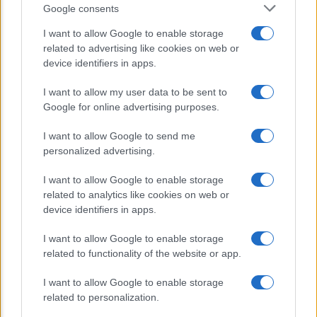
E’ morto Vittorio Prodi, fratello di
Google consents
Romano ed ex parlamentare
I want to allow Google to enable storage
related to advertising like cookies on web or
Giorgia Meloni nel tempio della politica
device identifiers in apps.
americana
I want to allow my user data to be sent to
Sondaggi Politici: Meloni piace anche a
Google for online advertising purposes.
sinistra
I want to allow Google to send me
personalized advertising.
I want to allow Google to enable storage
related to analytics like cookies on web or
device identifiers in apps.
I want to allow Google to enable storage
CHI SIAMO
related to functionality of the website or app.
I want to allow Google to enable storage
© 2026 - TZETZE - P.IVA 04827280654 - TESTATA REGISTRATA AL
related to personalization.
TRIBUNALE DI NOCERA INFERIORE N. 8/2020 - RG N. 1336/2020