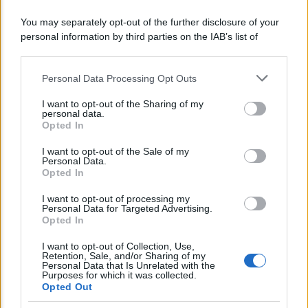
You may separately opt-out of the further disclosure of your
personal information by third parties on the IAB’s list of
downstream participants.
Personal Data Processing Opt Outs
This information may also be disclosed by us to third parties
on the IAB’s List of Downstream Participants that may further
I want to opt-out of the Sharing of my
disclose it to other third parties.
personal data.
Opted In
Please note that this website/app uses one or more Google
services and may gather and store information including but
I want to opt-out of the Sale of my
Personal Data.
not limited to your visit or usage behaviour. You may click to
Opted In
grant or deny consent to Google and its third-party tags to
NEWS
use your data for below specified purposes in below Google
I want to opt-out of processing my
consent section.
INPS: la cassa integrazione si può chiedere
Personal Data for Targeted Advertising.
Opted In
anche sotto i 35 gradi, ecco quando
I want to opt-out of Collection, Use,
Retention, Sale, and/or Sharing of my
Personal Data that Is Unrelated with the
Lo sapevi che...
Purposes for which it was collected.
Opted Out