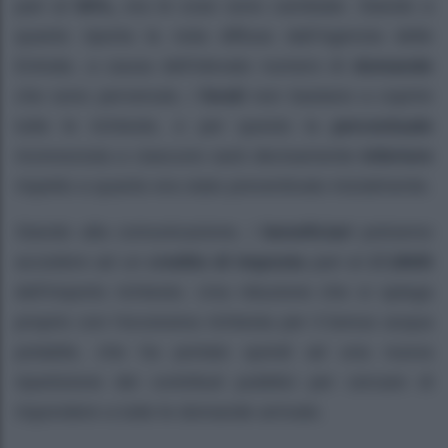
pari al
50%,
ora le cose sono cambiate. Stando a
quanto riporta la nota diffusa dall’Agenzia delle
Entrate, a causa dell’elevato numero di
domande
che sono pervenute, i
fondi
non bastano a coprire
tutte le richieste, e per questo la
percentuale
riconosciuta a ciascuno sarà decisamente
inferiore
rispetto a quanto era stato preventivato inizialmente.
Stando alla comunicazione, i
beneficiari
potranno
accedere ad un
credito di imposta
pari al
17,9005
dell’importo richiesto. Una riduzione che si spiega
proprio con l’eccessiva richiesta per il bonus acqua
potabile, che ha portato quindi ad una nuova
ripartizione dei contributi pubblici per cercare di
rispondere a tutte le domande arrivate.