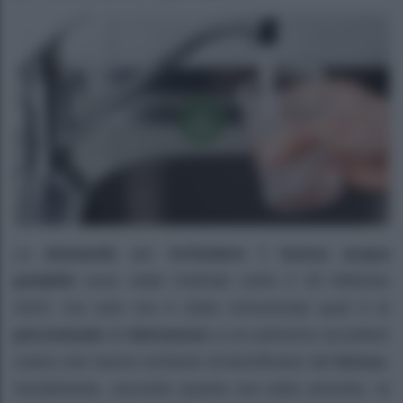
Le
domande
per
richiedere
il
bonus acqua
potabile
sono state inoltrate entro il 28 febbraio
2023, ma solo ora è stata comunicata qual è la
percentuale
di
detrazione
a cui potranno accedere
coloro che hanno richiesto di beneficiare del
bonus.
Inizialmente, secondo quanto era stato previsto, la