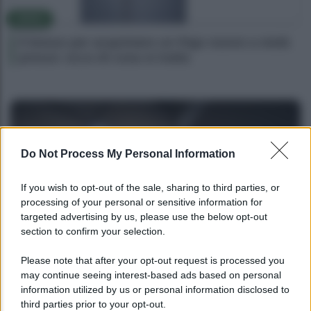
NEWS
Il bonus per acquistare un frigo nuovo a metà
prezzo: ecco di cosa si tratta
Do Not Process My Personal Information
If you wish to opt-out of the sale, sharing to third parties, or
processing of your personal or sensitive information for
targeted advertising by us, please use the below opt-out
section to confirm your selection.
NEWS
Please note that after your opt-out request is processed you
may continue seeing interest-based ads based on personal
Bonus assunzione NEET: tutte le novità
information utilized by us or personal information disclosed to
dell’INPS
third parties prior to your opt-out.