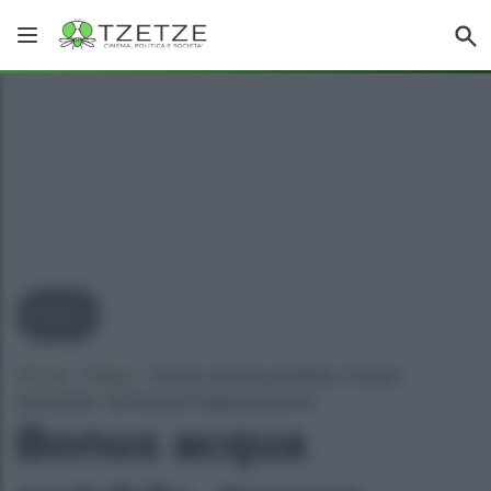
Bonus
Home
»
News
»
Bonus acqua potabile, troppe
domande: diminuisce l’agevolazione
Bonus acqua