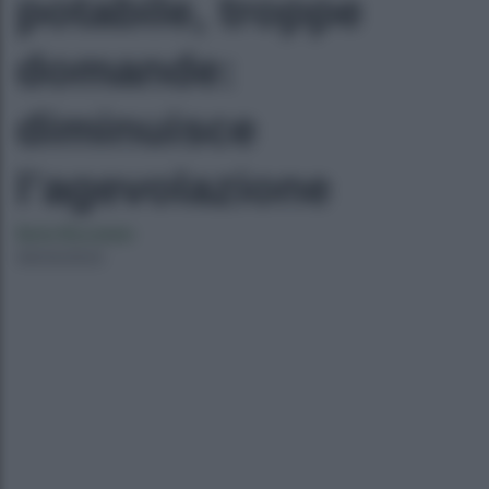
potabile, troppe
domande:
diminuisce
l’agevolazione
Ilaria Bucataio
06/04/2023