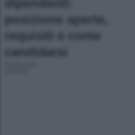
dipendenti:
posizione aperte,
requisiti e come
candidarsi
Ilaria Bucataio
23/02/2023