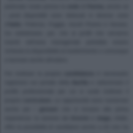
particolar modo presso la
sede
di
Parma,
anche se
i posti disponibili sono dislocati in diverse zone
d’
Italia
: Potenza, Foggia, Ascoli Piceno e Novara.
Da sottolineare, poi, che ai profili che verranno
inseriti nell’area manageriale potrebbe essere
richiesta la disponibilità al trasferimento o comunque
a lavorare anche all’estero.
Per inoltrare la propria
candidatura
è necessario
registrarsi sul portale della
Barilla
e selezionare il
profilo professionale per cui si vuole inoltrare il
proprio
curriculum.
Le opportunità sono numerose
anche per i
giovani
che si trovano alla prima
esperienza: la sezione dei
tirocini
e
stage,
infatti,
offre la possibilità di candidarsi anche a chi non ha