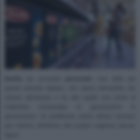
Barilla
sta cercando
personale.
Una delle più
grandi aziende italiane, che opera nell’ambito del
settore alimentare e ha alle spalle una storia di
tradizione tramandata di generazione in
generazione, ha pubblicato online diversi annunci
per inserire all’interno del proprio organico alcune
figure.