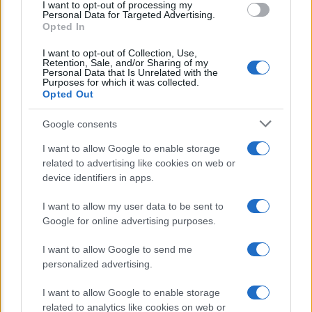
I want to opt-out of processing my
consent section.
INPS: la cassa integrazione si può chiedere
Personal Data for Targeted Advertising.
Opted In
anche sotto i 35 gradi, ecco quando
I want to opt-out of Collection, Use,
Retention, Sale, and/or Sharing of my
Personal Data that Is Unrelated with the
Lo sapevi che...
Purposes for which it was collected.
Opted Out
E’ morto Vittorio Prodi, fratello di
Google consents
Romano ed ex parlamentare
I want to allow Google to enable storage
related to advertising like cookies on web or
Giorgia Meloni nel tempio della politica
device identifiers in apps.
americana
I want to allow my user data to be sent to
Sondaggi Politici: Meloni piace anche a
Google for online advertising purposes.
sinistra
I want to allow Google to send me
personalized advertising.
I want to allow Google to enable storage
related to analytics like cookies on web or