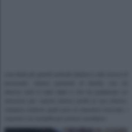
Una delle più grandi aziende italiane è alla ricerca di
personale. Stiamo parlando di Barilla, che ha
diverse sedi in tutta Italia e che ha pubblicato un
annuncio per coprire diversi profili al suo interno.
Vediamo insieme quali sono le mansioni ricercate, i
requisiti e le modalità per potersi candidare.