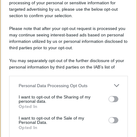
processing of your personal or sensitive information for
targeted advertising by us, please use the below opt-out
section to confirm your selection.
NEWS
Please note that after your opt-out request is processed you
may continue seeing interest-based ads based on personal
Bonus assunzione NEET: tutte le novità
information utilized by us or personal information disclosed to
dell’INPS
third parties prior to your opt-out.
You may separately opt-out of the further disclosure of your
personal information by third parties on the IAB’s list of
downstream participants.
Personal Data Processing Opt Outs
This information may also be disclosed by us to third parties
on the IAB’s List of Downstream Participants that may further
I want to opt-out of the Sharing of my
disclose it to other third parties.
personal data.
Opted In
Please note that this website/app uses one or more Google
services and may gather and store information including but
I want to opt-out of the Sale of my
Personal Data.
not limited to your visit or usage behaviour. You may click to
Opted In
grant or deny consent to Google and its third-party tags to
NEWS
use your data for below specified purposes in below Google