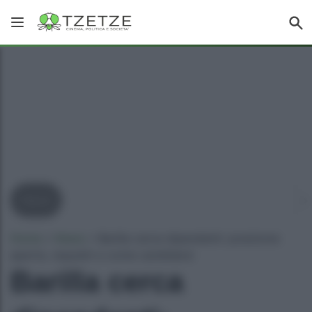
News
Home
»
News
»
Barilla cerca dipendenti: posizione
aperte, requisiti e come candidarsi
Barilla cerca