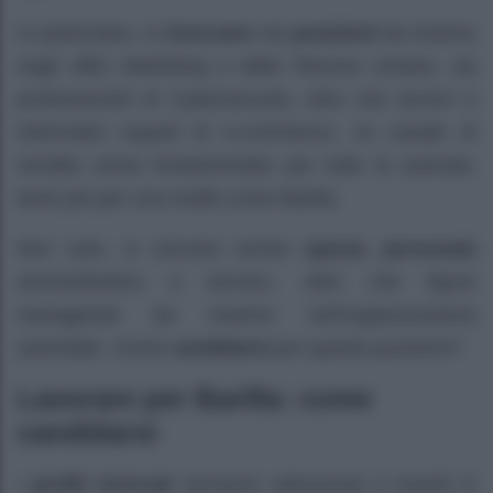
In particolare, si
ricercano
sia
posizioni
da inserire
negli uffici Marketing e delle Risorse Umane, sia
professionisti di Cybersecurity, oltre che tecnici e
informatici esperti di e-commerce, un canale di
vendita ormai fondamentale per tutte le aziende,
tanto più per una realtà come Barilla.
Non solo, si cercano anche
operai, personale
amministrativo e tecnico, oltre che figure
manageriali da inserire nell’organizzazione
aziendale. Come
candidarsi
per queste posizioni?
Lavorare per Barilla: come
candidarsi
I
profili ricercati
verranno selezionati e inseriti in