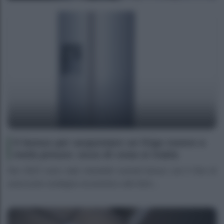
Il bonus per acquistare un frigo nuovo a
metà prezzo: ecco di cosa si tratta
Nel 2023 sono stati introdotti svariati bonus con il fine di
assicurare sostegno economico alle fami...