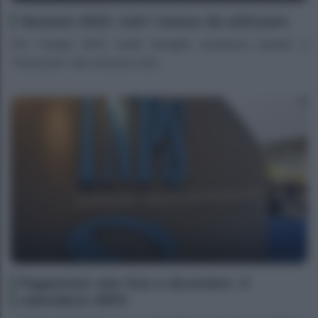
Vacanze 2023: tutti i bonus da utilizzare
Per l’estate 2023 molte famiglie sembrano portate a
“rinunciare” alle vacanze esti...
Pagamenti rate fino a dicembre: il
calendario INPS