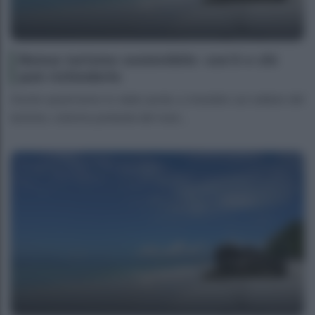
Bonus turismo sostenibile: cos’è e chi
può richiederlo
Anche quest’anno lo stato punta a investire sul settore del
turismo, colonna portante del nost...