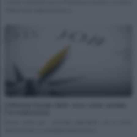
L’Istituto Nazionale per la Previdenza Sociale e la Banca
d’Italia hanno appena deciso q...
Riforma fiscale 2023: ecco come cambia
la tredicesima
Buone notizie per i lavoratori dipendenti: con la nuova
riforma fiscale, la cosiddetta tredicesima &...