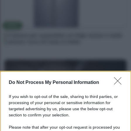
NEWS
Il bonus per acquistare un frigo nuovo a metà
prezzo: ecco di cosa si tratta
Do Not Process My Personal Information
If you wish to opt-out of the sale, sharing to third parties, or
processing of your personal or sensitive information for
targeted advertising by us, please use the below opt-out
section to confirm your selection.
NEWS
Please note that after your opt-out request is processed you