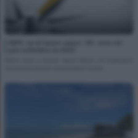
INPS: no al lavoro sopra i 35º, ecco chi
può richiedere la CIGO
Bollino rosso in diverse regioni italiane con temperature
che possono davvero compromettere la salut...