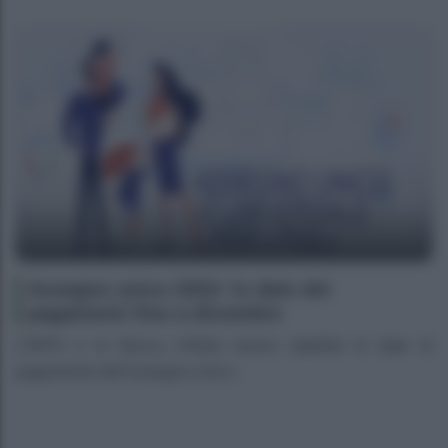
Assegno unico 2023: le date dei
pagamenti fino a dicembre
L’INPS e la Banca d’Italia hanno stabilito le date di
pagamento dell’assegno unico...