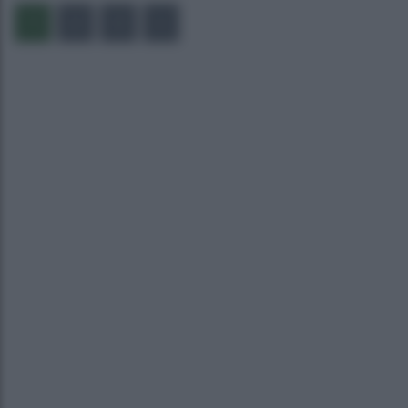
1
2
3
»