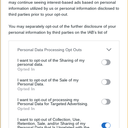
may continue seeing interest-based ads based on personal
Bonus assunzione NEET: tutte le novità
information utilized by us or personal information disclosed to
dell’INPS
third parties prior to your opt-out.
You may separately opt-out of the further disclosure of your
personal information by third parties on the IAB’s list of
downstream participants.
Personal Data Processing Opt Outs
This information may also be disclosed by us to third parties
on the IAB’s List of Downstream Participants that may further
I want to opt-out of the Sharing of my
disclose it to other third parties.
personal data.
Opted In
Please note that this website/app uses one or more Google
services and may gather and store information including but
I want to opt-out of the Sale of my
Personal Data.
not limited to your visit or usage behaviour. You may click to
Opted In
grant or deny consent to Google and its third-party tags to
NEWS
use your data for below specified purposes in below Google
I want to opt-out of processing my
consent section.
INPS: la cassa integrazione si può chiedere
Personal Data for Targeted Advertising.
Opted In
anche sotto i 35 gradi, ecco quando
I want to opt-out of Collection, Use,
Retention, Sale, and/or Sharing of my
Personal Data that Is Unrelated with the