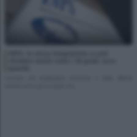
INPS: la cassa integrazione si può
chiedere anche sotto i 35 gradi, ecco
quando
Lavorare con temperature eccessive è molto difficile
nonché nocivo per la salute. Per ...