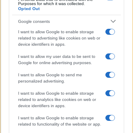
Lo sapevi che...
Purposes for which it was collected.
Opted Out
E’ morto Vittorio Prodi, fratello di
Google consents
Romano ed ex parlamentare
I want to allow Google to enable storage
related to advertising like cookies on web or
Giorgia Meloni nel tempio della politica
device identifiers in apps.
americana
I want to allow my user data to be sent to
Sondaggi Politici: Meloni piace anche a
Google for online advertising purposes.
sinistra
I want to allow Google to send me
personalized advertising.
I want to allow Google to enable storage
related to analytics like cookies on web or
device identifiers in apps.
I want to allow Google to enable storage
CHI SIAMO
related to functionality of the website or app.