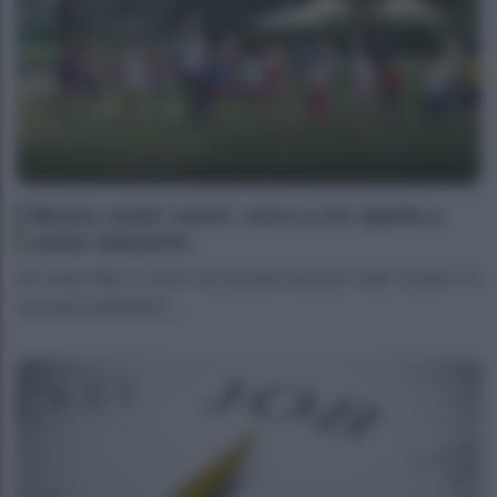
Bonus centri estivi: ecco a chi spetta e
come ottenerlo
Se avete figli a carico ma dovete lavorare tutta l’estate c’è
una sola soluzione:...