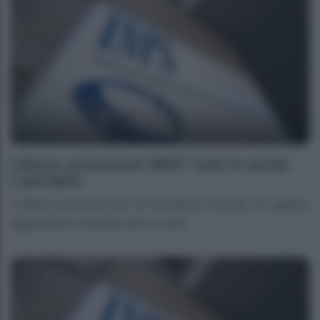
Bonus assunzione NEET: tutte le novità
dell’INPS
L’Istituto Nazionale per la Previdenza Sociale ha appena
aggiornato le istruzioni per il cosid...