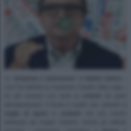
La
“proposta
di
buonsenso”
di
Matteo Salvini
–
così l’ha definita su Facebook il leader della Lega –
ha già ricevuto una serie di
critiche
da parte
dell’opposizione. Il timore è quello che, alzando la
soglia di spesa
in
contanti
che può essere
effettuata dal singolo cittadino, diventi più difficile