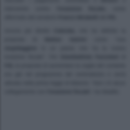
tracciare i pagamenti, controllare il
denaro
e
intervenire contro
l’evasione fiscale,
come
affermato dal senatore
Franco Mirabelli
del
PD.
Ancora più diretto
Calenda,
che ha definito la
proposta di
Matteo Salvini
come “una
stupidaggine
in un paese che ha la nostra
evasione fiscale”. Per
Giambattista Fazzolani
di
Fdl,
la proposta di aumentare la soglia del contante
era già nel programma del centrodestra e verrà
attivata nella prima legge di bilancio: “Non c’è alcun
collegamento con
l’evasione fiscale
“, ha ribadito.