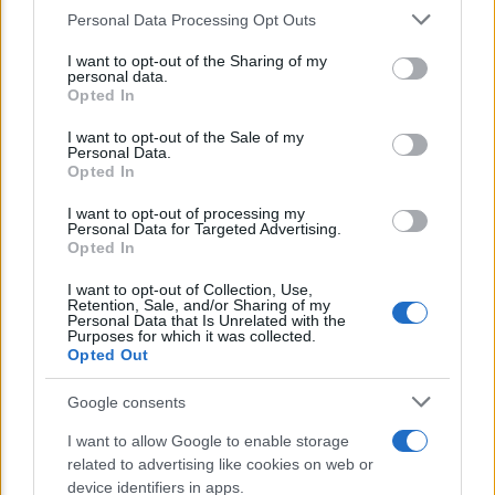
Personal Data Processing Opt Outs
This information may also be disclosed by us to third parties
on the IAB’s List of Downstream Participants that may further
I want to opt-out of the Sharing of my
disclose it to other third parties.
personal data.
Opted In
Please note that this website/app uses one or more Google
services and may gather and store information including but
I want to opt-out of the Sale of my
Personal Data.
not limited to your visit or usage behaviour. You may click to
Opted In
grant or deny consent to Google and its third-party tags to
ECONOMIA
use your data for below specified purposes in below Google
I want to opt-out of processing my
consent section.
Bonus 1200 euro in busta paga: cos’è e a chi
Personal Data for Targeted Advertising.
Opted In
spetta
I want to opt-out of Collection, Use,
Retention, Sale, and/or Sharing of my
Personal Data that Is Unrelated with the
Lo sapevi che...
Purposes for which it was collected.
Opted Out
E’ morto Vittorio Prodi, fratello di
Google consents
Romano ed ex parlamentare
I want to allow Google to enable storage
related to advertising like cookies on web or
Giorgia Meloni nel tempio della politica
device identifiers in apps.