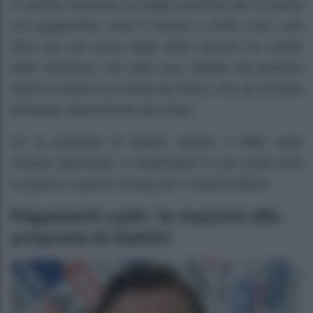
In questo momento la soglia massima per le spese
con pagamento cash è fissata a 2mila euro, una
cifra che nel corso degli ultimi governi ha subito
delle variazioni: dai mille euro stabiliti dal governo
Monti ai 3mila euro fissati da Renzi, fino ad arrivare
all’attuale sbarramento dei 2mila.
Se la proposta di Matteo Salvini e della Lega
venisse approvata, si tratterebbe di una svolta vera
e propria in questo campo per i cittadini italiani.
Pagamenti cash: le reazioni alla
proposta di Salvini