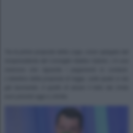
Tra le prime proposte della Lega, come spiegato dal
vicepresidente del Consiglio Matteo Salvini, c’è una
manovra che riguarda i pagamenti in contanti.
L’obiettivo della proposta di legge, sulla quale si sta
già lavorando, è quello di alzare il tetto dai 2mila
euro previsti oggi a 10mila.