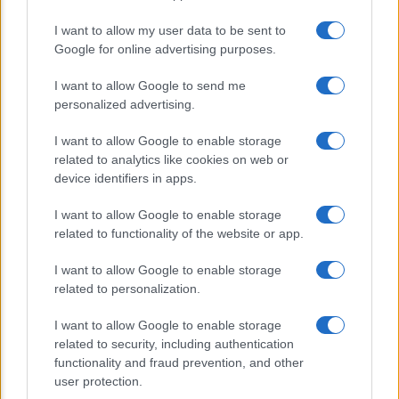
americana
I want to allow my user data to be sent to
Sondaggi Politici: Meloni piace anche a
Google for online advertising purposes.
sinistra
I want to allow Google to send me
personalized advertising.
I want to allow Google to enable storage
related to analytics like cookies on web or
device identifiers in apps.
I want to allow Google to enable storage
CHI SIAMO
related to functionality of the website or app.
I want to allow Google to enable storage
© 2026 - TZETZE - P.IVA 04827280654 - TESTATA REGISTRATA AL
related to personalization.
TRIBUNALE DI NOCERA INFERIORE N. 8/2020 - RG N. 1336/2020
I want to allow Google to enable storage
Privacy e Notifiche
related to security, including authentication
functionality and fraud prevention, and other
Preferenze privacy
user protection.