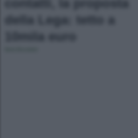
contatti, la proposta
della Lega: tetto a
10mila euro
Ilaria Bucataio