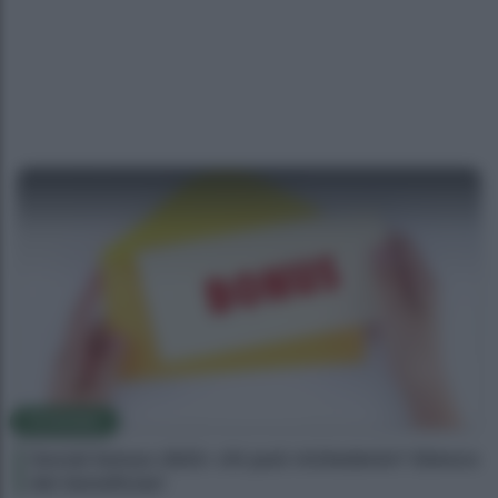
ECONOMIA
Social bonus 2023: chi può richiederlo? Elenco
dei beneficiari