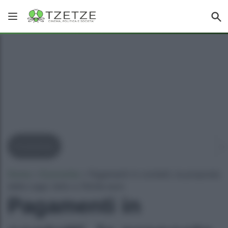
Economia
Home
»
Economia
»
Pagamenti in contatti, la proposta
della Lega: tetto a 10mila euro
Pagamenti in