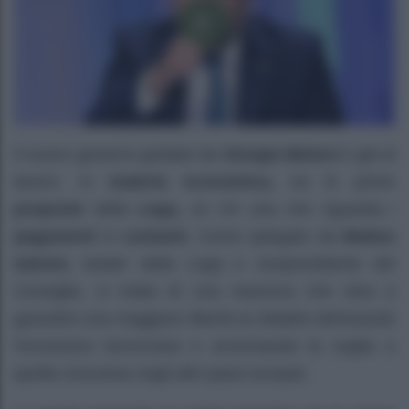
Il nuovo governo guidato da
Giorgia Meloni
è già al
lavoro. In
materia economica,
tra le prime
proposte
della
Lega,
ce n’è una che riguarda i
pagamenti
in
contanti.
Come spiegato da
Matteo
Salvini,
leader della Lega e vicepresidente del
Consiglio, si tratta di una manovra che mira a
garantire una maggiore libertà ai cittadini eliminando
l’eccessiva burocrazia e avvicinando la soglia a
quella concessa negli altri paesi europei.