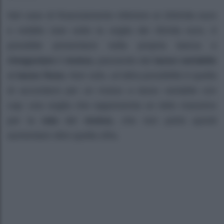
Nel caso di finanziamento inferiore ai 200mila euro
e reddito Isee sotto la soglia dei 35mila euro, è
possibile presentarsi nella propria banca e
rinegoziare
il
mutuo,
passando dal
tasso variabile
al
tasso fisso.
Non solo, un’altra possibilità è quella
di accordarsi per un mutuo a tasso variabile con
cap: una soglia che rappresenta un tetto massimo
per la
rata
del
mutuo,
che non potrà quindi
aumentare oltre quella cifra.