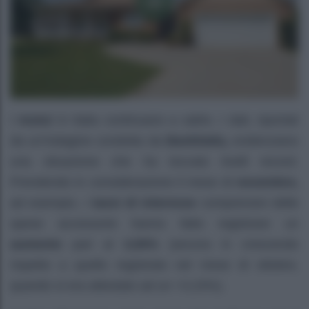
I
mutui
in Italia continuano a salire. I dati, riportati
da un’indagine condotta da
Bankitalia,
evidenziano
una situazione che ha toccato livelli record.
Prendendo in considerazione il mese di
novembre,
ad esempio, i
tassi di interesse
comprensivi delle
spese accessorie hanno fatto registrare un
aumento
pari al
3,55%
(ancora in crescendo
rispetto a quello registrato nel mese di ottobre,
quando si era attestato ad un +3,23%).