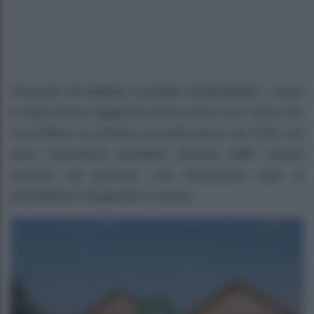
Secondo un’indagine condotta da Bankitalia, i mutui
in Italia hanno raggiunto livelli record, con i tassi che
si profilano in continua crescita anche nel 2023. Un
aiuto importante potrebbe arrivare dalle misure
previste dal governo, che dovrebbero dare la
possibilità di rinegoziare il mutuo.