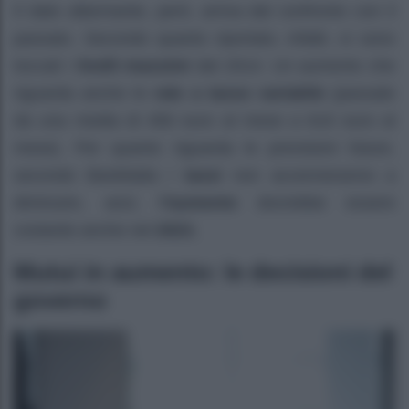
Il dato allarmante, però, arriva dal confronto con il
passato. Secondo quanto riportato, infatti, si sono
toccati i
livelli massimi
dal 2014. Un aumento che
riguarda anche le
rate a tasso variabile
(passate
da una media di 456 euro al mese a 619 euro al
mese). Per quanto riguarda le previsioni future,
secondo Bankitalia i
tassi
non accenneranno a
diminuire, anzi,
l’aumento
dovrebbe essere
costante anche nel
2023.
Mutui in aumento: le decisioni del
governo