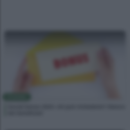
ECONOMIA
Social bonus 2023: chi può richiederlo? Elenco
dei beneficiari