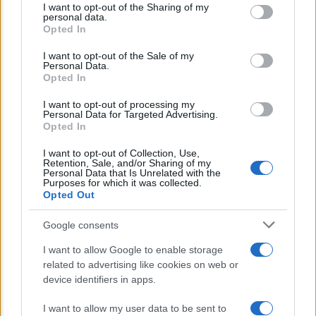
I want to opt-out of the Sharing of my
disclose it to other third parties.
personal data.
Opted In
Please note that this website/app uses one or more Google
services and may gather and store information including but
I want to opt-out of the Sale of my
Personal Data.
not limited to your visit or usage behaviour. You may click to
Opted In
grant or deny consent to Google and its third-party tags to
ECONOMIA
use your data for below specified purposes in below Google
I want to opt-out of processing my
consent section.
Bonus 1200 euro in busta paga: cos’è e a chi
Personal Data for Targeted Advertising.
Opted In
spetta
I want to opt-out of Collection, Use,
Retention, Sale, and/or Sharing of my
Personal Data that Is Unrelated with the
Lo sapevi che...
Purposes for which it was collected.
Opted Out
E’ morto Vittorio Prodi, fratello di
Google consents
Romano ed ex parlamentare
I want to allow Google to enable storage
related to advertising like cookies on web or
Giorgia Meloni nel tempio della politica
device identifiers in apps.
americana
I want to allow my user data to be sent to