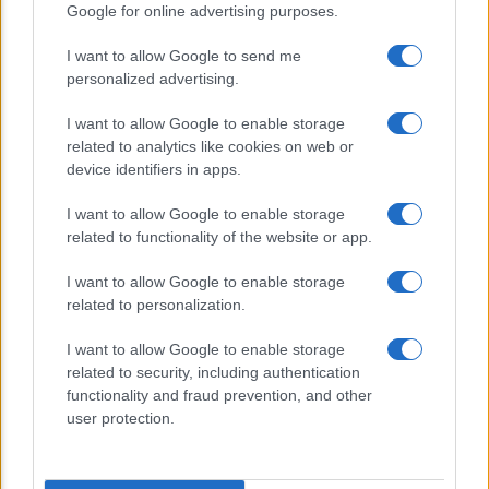
Sondaggi Politici: Meloni piace anche a
Google for online advertising purposes.
sinistra
I want to allow Google to send me
personalized advertising.
I want to allow Google to enable storage
related to analytics like cookies on web or
device identifiers in apps.
I want to allow Google to enable storage
CHI SIAMO
related to functionality of the website or app.
I want to allow Google to enable storage
© 2026 - TZETZE - P.IVA 04827280654 - TESTATA REGISTRATA AL
related to personalization.
TRIBUNALE DI NOCERA INFERIORE N. 8/2020 - RG N. 1336/2020
I want to allow Google to enable storage
Privacy e Notifiche
related to security, including authentication
functionality and fraud prevention, and other
Preferenze privacy
user protection.
Mappa del sito