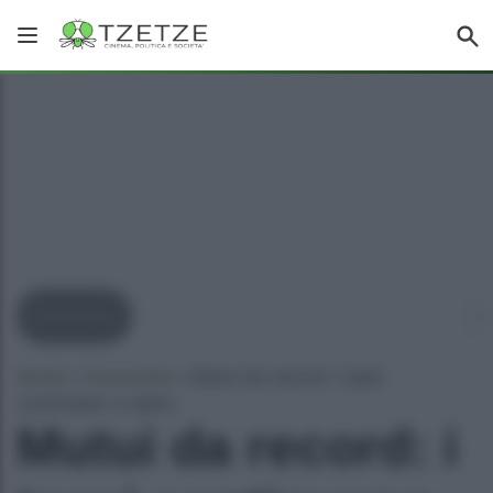
Economia
Home
»
Economia
»
Mutui da record: i tassi
continuano a salire
Mutui da record: i