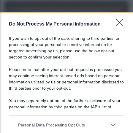
Do Not Process My Personal Information
If you wish to opt-out of the sale, sharing to third parties, or
processing of your personal or sensitive information for
targeted advertising by us, please use the below opt-out
section to confirm your selection.
ECONOMIA
Please note that after your opt-out request is processed you
may continue seeing interest-based ads based on personal
Tutti i bonus edilizi disponibili nel 2023: elenco
information utilized by us or personal information disclosed to
completo
third parties prior to your opt-out.
You may separately opt-out of the further disclosure of your
personal information by third parties on the IAB’s list of
downstream participants.
Personal Data Processing Opt Outs
This information may also be disclosed by us to third parties
on the IAB’s List of Downstream Participants that may further