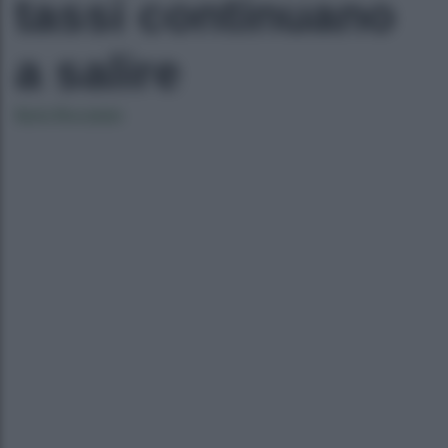
tassi continuano
a salire
Ilaria Bucataio