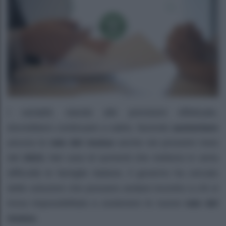
I variabili, stando alle previsioni effettuate,
dovrebbero continuare a salire, facendo
aumentare
ancora le
rate del mutuo
anche nei prossimi mesi
del
2023.
Nel caso di aumenti che mettono in seria
difficoltà le famiglie italiane, il governo ha cercato
delle soluzioni che possano andare incontro a chi si
trova impossibilitato a sostenere le nuove
rate del
mutuo.