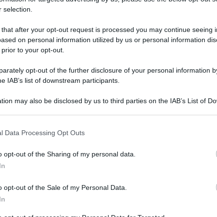
So
 selection.
 governo Meloni ha previsto una
tregua fiscale
ri
golarizzare la propria posizione con
l’Agenzia
be
 that after your opt-out request is processed you may continue seeing i
ased on personal information utilized by us or personal information dis
ortato, sono diverse le modalità attraverso cui
 prior to your opt-out.
iscale
, che andrà incontro alla situazione di
rately opt-out of the further disclosure of your personal information by
tadini e intere famiglie.
he IAB’s list of downstream participants.
esattoriali fino ad arrivare ad una
risoluzione
tion may also be disclosed by us to third parties on the IAB’s List of 
butarie,
sono diverse le modalità a cui si può
 that may further disclose it to other third parties.
a fiscale.
 that this website/app uses one or more Google services and may gath
ECO
l Data Processing Opt Outs
including but not limited to your visit or usage behaviour. You may click 
osa prevede
Tut
 to Google and its third-party tags to use your data for below specifi
o opt-out of the Sharing of my personal data.
ne
ogle consent section.
In
 dall’
Agenzia delle Entrate
nel contesto della
e alle seguenti:
o opt-out of the Sale of my Personal Data.
In
te
sul reddito,
Iva
e
Irap
(irregolarità commesse