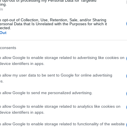
to opt-out of processing my Personal Data for Targeted
ing.
do 200 euro in base a ogni periodo in cui sono
In
o opt-out of Collection, Use, Retention, Sale, and/or Sharing
ersonal Data that Is Unrelated with the Purposes for which it
ECO
olazioni sulle
dichiarazioni
di
imposta
che
lected.
Out
Bo
pa
consents
 del
procedimento di accertamento
L
o allow Google to enable storage related to advertising like cookies on
rizzare tutti i mancati pagamenti che
evice identifiers in apps.
E’
ione, acquiescenza ecc…
o allow my user data to be sent to Google for online advertising
fr
s.
e per andare incontro a chi non è riuscito a
pa
to allow Google to send me personalized advertising.
ione e che ora potrà beneficiare di ulteriori
Gi
l’Agenzia delle Entrate
, come poter essere in
o allow Google to enable storage related to analytics like cookies on
de
evice identifiers in apps.
So
o allow Google to enable storage related to functionality of the website