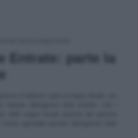
ntrate: parte la tregua fiscale
 Entrate: parte la
e
novra di Bilancio, parte la tregua fiscale, con
 indicate dall’Agenzia delle Entrate. Tutti i
ire della tregua fiscale prevista dal governo
e norme agevolate previste dall’Agenzia Delle