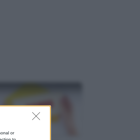
sonal or
NOMIA
ection to