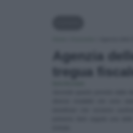
Economia
Home
»
Economia
»
Agenzia delle E
Agenzia delle
tregua fiscal
Ilaria Bucataio
Secondo quanto previsto dalla Ma
diverse modalità che sono state
beneficiari che vorranno usufru
potranno farlo seguito una dell
Entrate.