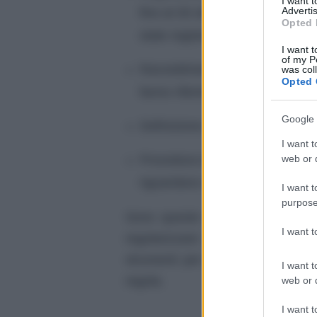
I want 
Advertis
fino al 30 ottobre 2022) versan
Opted 
state registrate le irregolarità
I want t
of my P
Ravvedimento speciale per le vi
was col
Opted 
fanno riferimento al 2021
Google 
Definizione agevolata degli atti
I want t
Procedura da avviare per regola
web or d
riguardano reclamo, conciliaz
I want t
purpose
Sono queste le modalità previst
I want 
regolarizzare la propria situaz
strumenti per verificare, tramite
I want t
regola.
web or d
I want t