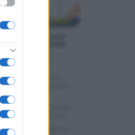
NOMIA
nus 1200 euro in busta
ga: cos’è e a chi spetta
o sapevi che...
 morto Vittorio Prodi,
atello di Romano ed ex
rlamentare
orgia Meloni nel tempio
lla politica americana
ndaggi Politici: Meloni